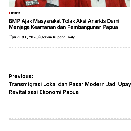
BERITA
POSTED
IN
BMP Ajak Masyarakat Tolak Aksi Anarkis Demi
Menjaga Keamanan dan Pembangunan Papua
August 6, 2026
Admin Kupang Daily
Posted
Posted
on
by
Post
Previous:
navigation
Transmigrasi Lokal dan Pasar Modern Jadi Upa
Revitalisasi Ekonomi Papua