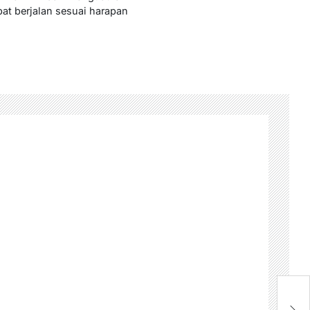
pat berjalan sesuai harapan
P
D