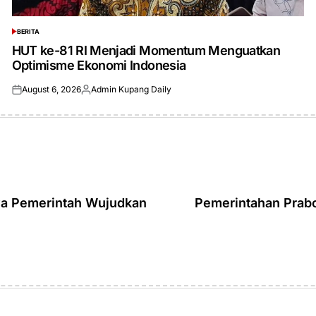
BERITA
POSTED
IN
HUT ke-81 RI Menjadi Momentum Menguatkan
Optimisme Ekonomi Indonesia
August 6, 2026
Admin Kupang Daily
Posted
Posted
on
by
ya Pemerintah Wujudkan
Pemerintahan Prab