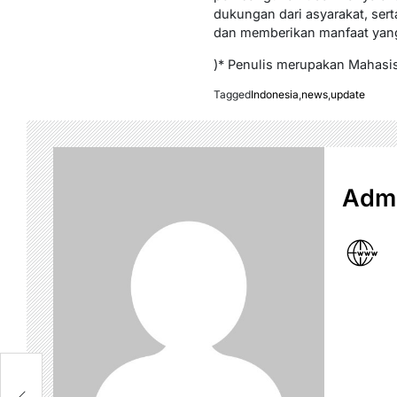
dukungan dari asyarakat, sert
dan memberikan manfaat yang
)* Penulis merupakan Mahasis
Tagged
Indonesia
,
news
,
update
Admi
h