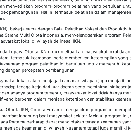
an menyediakan program-program pelatihan yang bertujuan unt
spek pembangunan. Hal ini termasuk pelatihan dalam manajemen
an.
IKN), bekerja sama dengan Balai Pelatihan Vokasi dan Produktivi
ina Sarana Multi Cipta Indonesia, menyelenggarakan program Pe
syarakat lokal di wilayah delineasi IKN.
 dari upaya Otorita IKN untuk melibatkan masyarakat lokal dala
ara, termasuk keamanan, serta memberikan keterampilan yang b
pelaksanaan program pelatihan ini bertujuan untuk memenuhi ke
ring dengan percepatan pembangunan.
asyarakat lokal dalam menjaga keamanan wilayah juga menjadi l
rhadap tenaga kerja dari luar daerah serta meminimalisir kesenj
engan adanya program tersebut, masyarakat lokal tidak hanya 
tif yang berperan dalam menjaga ketertiban dan stabilitas keaman
a Otorita IKN, Conrita Ermanto mengatakan program ini merupaka
manfaat langsung bagi masyarakat sekitar. Melalui program ini, 
Gada Pratama berharap dapat menciptakan tenaga keamanan yang 
u menjaga keamanan di wilayah Nusantara tetapi juga memiliki k