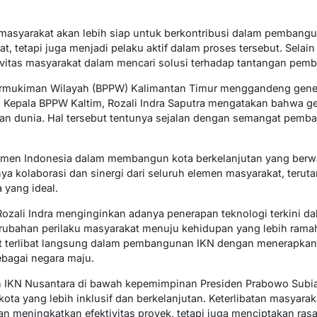
 masyarakat akan lebih siap untuk berkontribusi dalam pembang
, tetapi juga menjadi pelaku aktif dalam proses tersebut. Selain
ivitas masyarakat dalam mencari solusi terhadap tantangan pem
na Permukiman Wilayah (BPPW) Kalimantan Timur menggandeng gen
 Kepala BPPW Kaltim, Rozali Indra Saputra mengatakan bahwa 
n dunia. Hal tersebut tentunya sejalan dengan semangat pemb
tmen Indonesia dalam membangun kota berkelanjutan yang ber
nya kolaborasi dan sinergi dari seluruh elemen masyarakat, teru
 yang ideal.
ozali Indra menginginkan adanya penerapan teknologi terkini d
ubahan perilaku masyarakat menuju kehidupan yang lebih ramah
t terlibat langsung dalam pembangunan IKN dengan menerapkan 
bagai negara maju.
 IKN Nusantara di bawah kepemimpinan Presiden Prabowo Subi
ota yang lebih inklusif dan berkelanjutan. Keterlibatan masyara
 meningkatkan efektivitas proyek, tetapi juga menciptakan ras