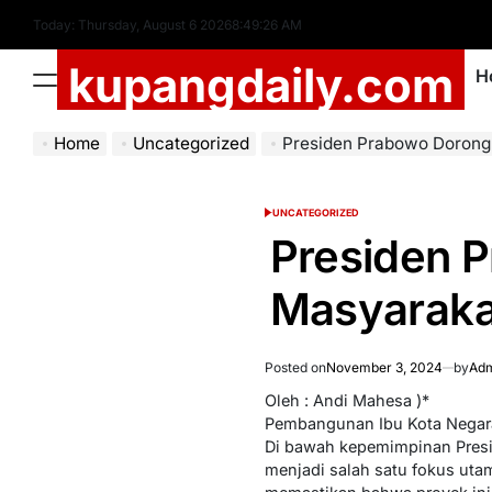
Skip
Today: Thursday, August 6 2026
8
:
49
:
27
AM
to
kupangdaily.com
content
H
Menu
Home
Uncategorized
Presiden Prabowo Dorong Kete
UNCATEGORIZED
POSTED
IN
Presiden P
Masyaraka
Posted on
November 3, 2024
by
Adm
Oleh : Andi Mahesa )*
Pembangunan Ibu Kota Negara
Di bawah kepemimpinan Presi
menjadi salah satu fokus uta