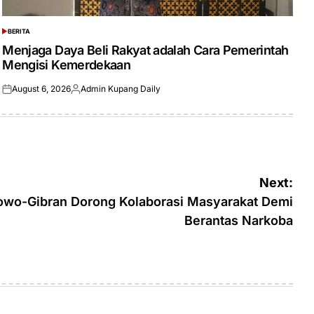
BERITA
POSTED
IN
Menjaga Daya Beli Rakyat adalah Cara Pemerintah
Mengisi Kemerdekaan
August 6, 2026
Admin Kupang Daily
Posted
Posted
on
by
Next:
owo-Gibran Dorong Kolaborasi Masyarakat Demi
Berantas Narkoba