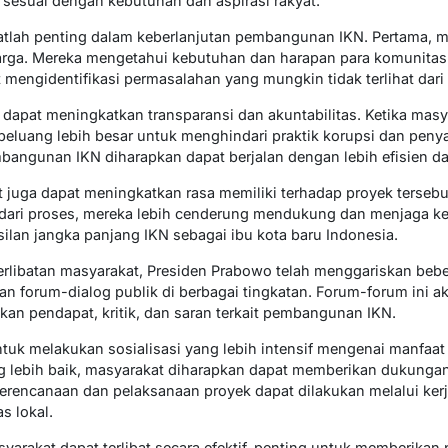
sesuai dengan kebutuhan dan aspirasi rakyat.
atlah penting dalam keberlanjutan pembangunan IKN. Pertama, m
arga. Mereka mengetahui kebutuhan dan harapan para komunitas 
mengidentifikasi permasalahan yang mungkin tidak terlihat dari p
 dapat meningkatkan transparansi dan akuntabilitas. Ketika masy
peluang lebih besar untuk menghindari praktik korupsi dan pe
angunan IKN diharapkan dapat berjalan dengan lebih efisien dan
t juga dapat meningkatkan rasa memiliki terhadap proyek tersebu
ari proses, mereka lebih cenderung mendukung dan menjaga keb
silan jangka panjang IKN sebagai ibu kota baru Indonesia.
libatan masyarakat, Presiden Prabowo telah menggariskan beber
an forum-dialog publik di berbagai tingkatan. Forum-forum ini 
n pendapat, kritik, dan saran terkait pembangunan IKN.
ntuk melakukan sosialisasi yang lebih intensif mengenai manf
ebih baik, masyarakat diharapkan dapat memberikan dukungan ya
erencanaan dan pelaksanaan proyek dapat dilakukan melalui ker
s lokal.
rakat dapat terlibat secara efektif, penting untuk memberikan 