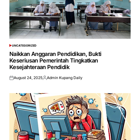
UNCATEGORIZED
POSTED
IN
Naikkan Anggaran Pendidikan, Bukti
Keseriusan Pemerintah Tingkatkan
Kesejahteraan Pendidik
August 24, 2025
Admin Kupang Daily
Posted
Posted
on
by