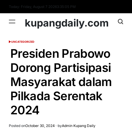
Skip
Today: Friday, August 7 2026
3
:
35
:
06
PM
to
content
kupangdaily.com
UNCATEGORIZED
POSTED
IN
Presiden Prabowo
Dorong Partisipasi
Masyarakat dalam
Pilkada Serentak
2024
Posted on
October 30, 2024
by
Admin Kupang Daily