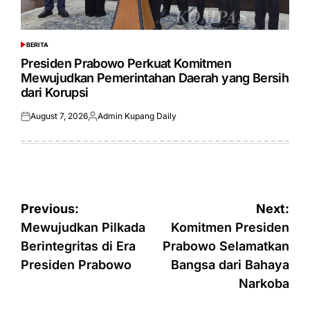
BERITA
POSTED
IN
Presiden Prabowo Perkuat Komitmen
Mewujudkan Pemerintahan Daerah yang Bersih
dari Korupsi
August 7, 2026
Admin Kupang Daily
Posted
Posted
on
by
Post
Previous:
Next:
navigation
Mewujudkan Pilkada
Komitmen Presiden
Berintegritas di Era
Prabowo Selamatkan
Presiden Prabowo
Bangsa dari Bahaya
Narkoba