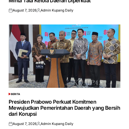
Minta Tata Kelola Daerah Diperkuat
August 7, 2026
Admin Kupang Daily
Posted
Posted
on
by
BERITA
POSTED
IN
Presiden Prabowo Perkuat Komitmen
Mewujudkan Pemerintahan Daerah yang Bersih
dari Korupsi
August 7, 2026
Admin Kupang Daily
Posted
Posted