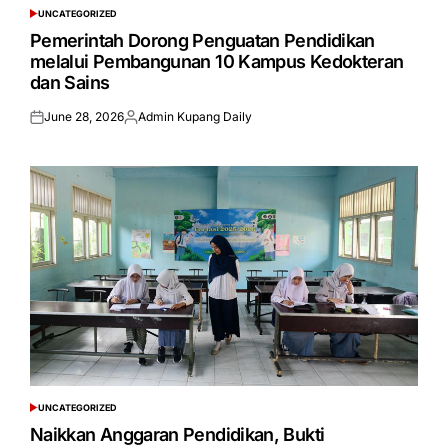
UNCATEGORIZED
POSTED
IN
Pemerintah Dorong Penguatan Pendidikan
melalui Pembangunan 10 Kampus Kedokteran
dan Sains
June 28, 2026
Admin Kupang Daily
Posted
Posted
on
by
UNCATEGORIZED
POSTED
IN
Naikkan Anggaran Pendidikan, Bukti