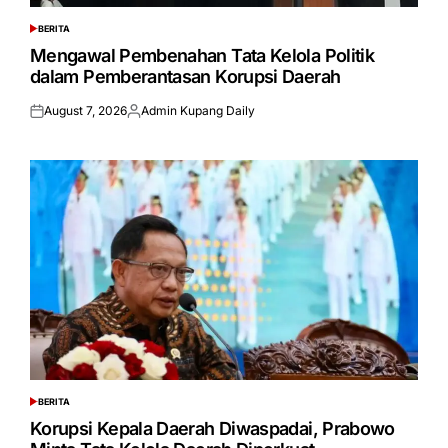
BERITA
POSTED
IN
Mengawal Pembenahan Tata Kelola Politik
dalam Pemberantasan Korupsi Daerah
August 7, 2026
Admin Kupang Daily
Posted
Posted
on
by
BERITA
POSTED
IN
Korupsi Kepala Daerah Diwaspadai, Prabowo