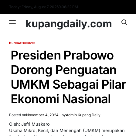
Skip
Today: Friday, August 7 2026
9
:
06
:
23
PM
to
content
kupangdaily.com
UNCATEGORIZED
POSTED
IN
Presiden Prabowo
Dorong Penguatan
UMKM Sebagai Pilar
Ekonomi Nasional
Posted on
November 4, 2024
by
Admin Kupang Daily
Oleh: Jefri Muskaro
Usaha Mikro, Kecil, dan Menengah (UMKM) merupakan