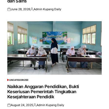
dan Sains
June 28, 2026
Admin Kupang Daily
Posted
Posted
on
by
UNCATEGORIZED
POSTED
IN
Naikkan Anggaran Pendidikan, Bukti
Keseriusan Pemerintah Tingkatkan
Kesejahteraan Pendidik
August 24, 2025
Admin Kupang Daily
Posted
Posted