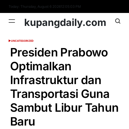
Skip
Today: Thursday, August 6 2026
12
:
05
:
04
PM
to
content
kupangdaily.com
UNCATEGORIZED
POSTED
IN
Presiden Prabowo
Optimalkan
Infrastruktur dan
Transportasi Guna
Sambut Libur Tahun
Baru