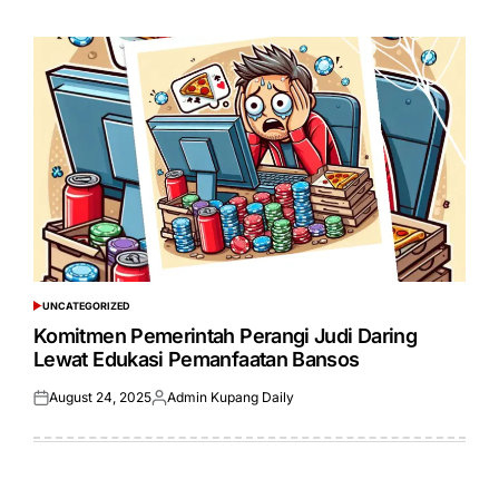
on
by
UNCATEGORIZED
POSTED
IN
Komitmen Pemerintah Perangi Judi Daring
Lewat Edukasi Pemanfaatan Bansos
August 24, 2025
Admin Kupang Daily
Posted
Posted
on
by