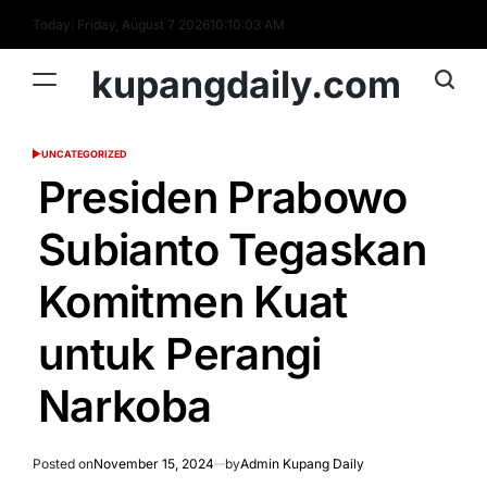
Skip
Today: Friday, August 7 2026
10
:
10
:
04
AM
to
content
kupangdaily.com
UNCATEGORIZED
POSTED
IN
Presiden Prabowo
Subianto Tegaskan
Komitmen Kuat
untuk Perangi
Narkoba
Posted on
November 15, 2024
by
Admin Kupang Daily