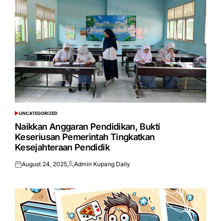
UNCATEGORIZED
POSTED
IN
Naikkan Anggaran Pendidikan, Bukti
Keseriusan Pemerintah Tingkatkan
Kesejahteraan Pendidik
August 24, 2025
Admin Kupang Daily
Posted
Posted
on
by