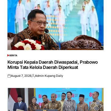
BERITA
POSTED
IN
Korupsi Kepala Daerah Diwaspadai, Prabowo
Minta Tata Kelola Daerah Diperkuat
August 7, 2026
Admin Kupang Daily
Posted
Posted
on
by