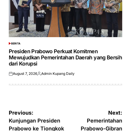
BERITA
POSTED
IN
Presiden Prabowo Perkuat Komitmen
Mewujudkan Pemerintahan Daerah yang Bersih
dari Korupsi
August 7, 2026
Admin Kupang Daily
Posted
Posted
on
by
Post
Previous:
Next:
navigation
Kunjungan Presiden
Pemerintahan
Prabowo ke Tiongkok
Prabowo-Gibran