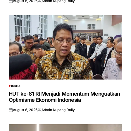
August 6, 2026
Admin Kupang Daily
Posted
Posted
on
by
BERITA
POSTED
IN
HUT ke-81 RI Menjadi Momentum Menguatkan
Optimisme Ekonomi Indonesia
August 6, 2026
Admin Kupang Daily
Posted
Posted
on
by