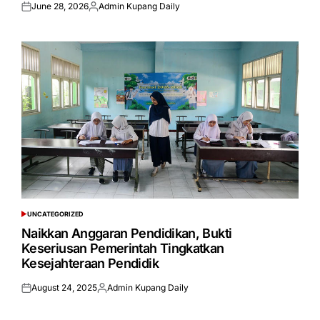
June 28, 2026
Admin Kupang Daily
Posted
Posted
on
by
UNCATEGORIZED
POSTED
IN
Naikkan Anggaran Pendidikan, Bukti
Keseriusan Pemerintah Tingkatkan
Kesejahteraan Pendidik
August 24, 2025
Admin Kupang Daily
Posted
Posted
on
by