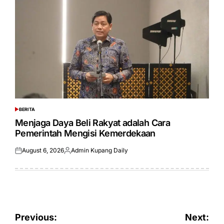
BERITA
POSTED
IN
Menjaga Daya Beli Rakyat adalah Cara
Pemerintah Mengisi Kemerdekaan
August 6, 2026
Admin Kupang Daily
Posted
Posted
on
by
Post
Previous:
Next: