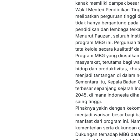
kanak memiliki dampak besar 
Wakil Menteri Pendidikan Tin
melibatkan perguruan tinggi 
tidak hanya bergantung pada 
pendidikan dan lembaga terkai
Menurut Fauzan, seluruh inst
program MBG ini. Perguruan t
tata kelola secara kualitatif da
Program MBG yang diusulkan 
masyarakat, terutama bagi wa
hidup dan produktivitas, khu
menjadi tantangan di dalam ne
Sementara itu, Kepala Badan
terbesar sepanjang sejarah I
2045, di mana Indonesia dih
saing tinggi.
Pihaknya yakin dengan kekomp
menjadi warisan besar bagi b
manfaat dari program ini. Na
kementerian serta dukungan d
Dukungan terhadap MBG datang