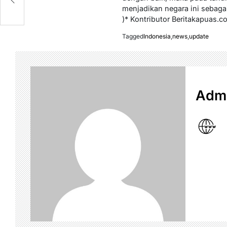
menjadikan negara ini sebagai
)* Kontributor Beritakapuas.c
Tagged
Indonesia
,
news
,
update
Admi