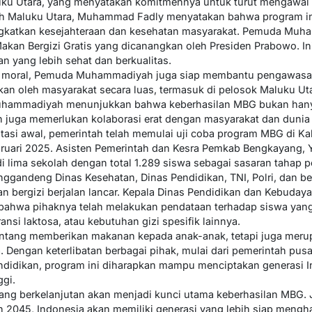
 Utara, yang menyatakan komitmennya untuk turut mengawal ke
Maluku Utara, Muhammad Fadly menyatakan bahwa program ini 
atkan kesejahteraan dan kesehatan masyarakat. Pemuda Muha
n Bergizi Gratis yang dicanangkan oleh Presiden Prabowo. Ini 
yang lebih sehat dan berkualitas.
 moral, Pemuda Muhammadiyah juga siap membantu pengawasan
kan oleh masyarakat secara luas, termasuk di pelosok Maluku Ut
Muhammadiyah menunjukkan bahwa keberhasilan MBG bukan han
 juga memerlukan kolaborasi erat dengan masyarakat dan dunia
tasi awal, pemerintah telah memulai uji coba program MBG di 
ebruari 2025. Asisten Pemerintah dan Kesra Pemkab Bengkayang,
di lima sekolah dengan total 1.289 siswa sebagai sasaran tahap p
andeng Dinas Kesehatan, Dinas Pendidikan, TNI, Polri, dan be
n bergizi berjalan lancar. Kepala Dinas Pendidikan dan Kebuda
ahwa pihaknya telah melakukan pendataan terhadap siswa yang 
ransi laktosa, atau kebutuhan gizi spesifik lainnya.
tang memberikan makanan kepada anak-anak, tetapi juga merup
engan keterlibatan berbagai pihak, mulai dari pemerintah pusat
ndidikan, program ini diharapkan mampu menciptakan generasi In
ggi.
g berkelanjutan akan menjadi kunci utama keberhasilan MBG. Ji
 2045, Indonesia akan memiliki generasi yang lebih siap mengha