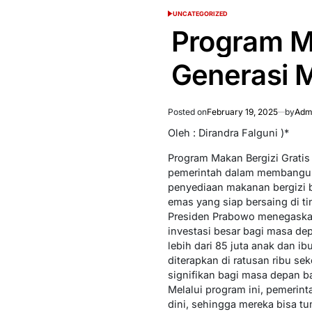
UNCATEGORIZED
POSTED
IN
Program Ma
Generasi M
Posted on
February 19, 2025
by
Admi
Oleh : Dirandra Falguni )*
Program Makan Bergizi Gratis
pemerintah dalam membangun 
penyediaan makanan bergizi b
emas yang siap bersaing di ti
Presiden Prabowo menegaska
investasi besar bagi masa de
lebih dari 85 juta anak dan i
diterapkan di ratusan ribu sek
signifikan bagi masa depan b
Melalui program ini, pemerin
dini, sehingga mereka bisa tu