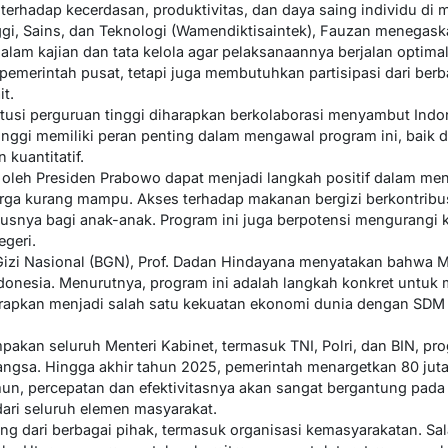
terhadap kecerdasan, produktivitas, dan daya saing individu di 
ggi, Sains, dan Teknologi (Wamendiktisaintek), Fauzan menegas
dalam kajian dan tata kelola agar pelaksanaannya berjalan opti
pemerintah pusat, tetapi juga membutuhkan partisipasi dari ber
t.
itusi perguruan tinggi diharapkan berkolaborasi menyambut Ind
inggi memiliki peran penting dalam mengawal program ini, baik
n kuantitatif.
oleh Presiden Prabowo dapat menjadi langkah positif dalam men
rga kurang mampu. Akses terhadap makanan bergizi berkontribus
susnya bagi anak-anak. Program ini juga berpotensi mengurangi 
geri.
 Gizi Nasional (BGN), Prof. Dadan Hindayana menyatakan bahwa
ndonesia. Menurutnya, program ini adalah langkah konkret untu
arapkan menjadi salah satu kekuatan ekonomi dunia dengan SDM
akan seluruh Menteri Kabinet, termasuk TNI, Polri, dan BIN, pr
angsa. Hingga akhir tahun 2025, pemerintah menargetkan 80 jut
mun, percepatan dan efektivitasnya akan sangat bergantung pada 
ari seluruh elemen masyarakat.
 dari berbagai pihak, termasuk organisasi kemasyarakatan. Sal