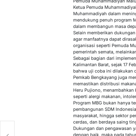
Pemuda Muhammadiyah Maluku
Ketua Pemuda Muhammadiyah 
Muhammadiyah dalam meningk
mendukung penuh program Maka
dalam membangun masa depan 
Selain memberikan dukungan
agar manfaatnya dapat dirasa
organisasi seperti Pemuda 
pemerintah semata, melainkan
Sebagai bagian dari implemen
Kalimantan Barat, sejak 17 F
bahwa uji coba ini dilakukan 
Pemkab Bengkayang juga mengg
memastikan distribusi makana
Heru Pujiono, menambahkan b
seperti alergi makanan, intole
Program MBG bukan hanya ten
pembangunan SDM Indonesia. D
masyarakat, hingga sektor pe
cerdas, dan berdaya saing tin
Dukungan dan pengawasan yan
dengan baik, maka pada tahun