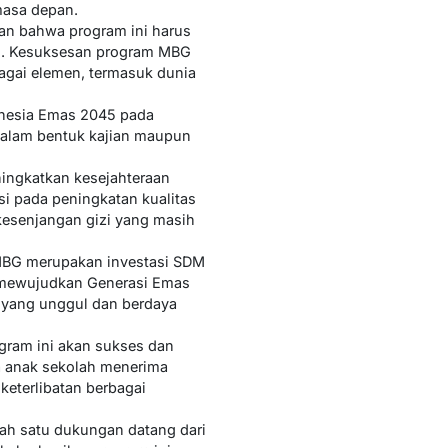
masa depan.
kan bahwa program ini harus
mal. Kesuksesan program MBG
bagai elemen, termasuk dunia
onesia Emas 2045 pada
 dalam bentuk kajian maupun
ingkatkan kesejahteraan
i pada peningkatan kualitas
kesenjangan gizi yang masih
 MBG merupakan investasi SDM
k mewujudkan Generasi Emas
 yang unggul dan berdaya
ogram ini akan sukses dan
a anak sekolah menerima
keterlibatan berbagai
ah satu dukungan datang dari