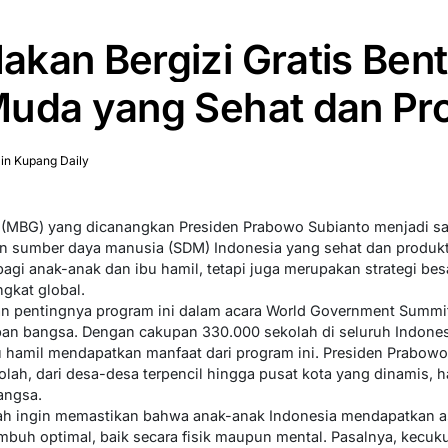
kan Bergizi Gratis Ben
uda yang Sehat dan Pro
n Kupang Daily
 (MBG) yang dicanangkan Presiden Prabowo Subianto menjadi sa
sumber daya manusia (SDM) Indonesia yang sehat dan produktif
agi anak-anak dan ibu hamil, tetapi juga merupakan strategi be
ngkat global.
n pentingnya program ini dalam acara World Government Summi
pan bangsa. Dengan cakupan 330.000 sekolah di seluruh Indone
bu hamil mendapatkan manfaat dari program ini. Presiden Prabow
olah, dari desa-desa terpencil hingga pusat kota yang dinamis, h
angsa.
tah ingin memastikan bahwa anak-anak Indonesia mendapatkan a
mbuh optimal, baik secara fisik maupun mental. Pasalnya, kecuk