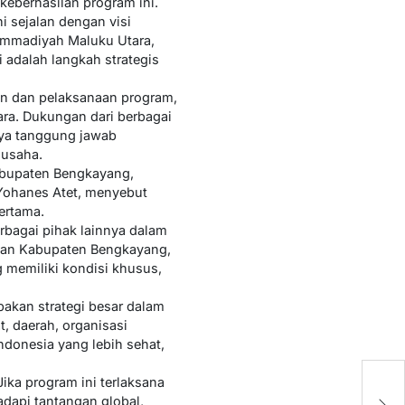
berhasilan program ini.
sejalan dengan visi
mmadiyah Maluku Utara,
adalah langkah strategis
 dan pelaksanaan program,
ara. Dukungan dari berbagai
ya tanggung jawab
 usaha.
Kabupaten Bengkayang,
 Yohanes Atet, menyebut
ertama.
rbagai pihak lainnya dalam
yaan Kabupaten Bengkayang,
memiliki kondisi khusus,
akan strategi besar dalam
, daerah, organisasi
donesia yang lebih sehat,
K
ka program ini terlaksana
P
dapi tantangan global,