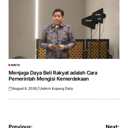
BERITA
POSTED
IN
Menjaga Daya Beli Rakyat adalah Cara
Pemerintah Mengisi Kemerdekaan
August 6, 2026
Admin Kupang Daily
Posted
Posted
on
by
Post
Previous:
Next: