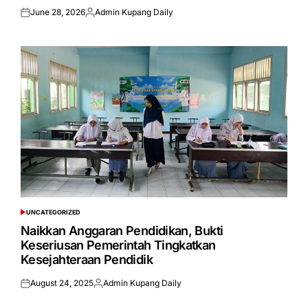
June 28, 2026
Admin Kupang Daily
Posted
Posted
on
by
UNCATEGORIZED
POSTED
IN
Naikkan Anggaran Pendidikan, Bukti
Keseriusan Pemerintah Tingkatkan
Kesejahteraan Pendidik
August 24, 2025
Admin Kupang Daily
Posted
Posted
on
by