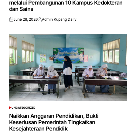
melalui Pembangunan 10 Kampus Kedokteran
dan Sains
June 28, 2026
Admin Kupang Daily
Posted
Posted
on
by
UNCATEGORIZED
POSTED
IN
Naikkan Anggaran Pendidikan, Bukti
Keseriusan Pemerintah Tingkatkan
Kesejahteraan Pendidik