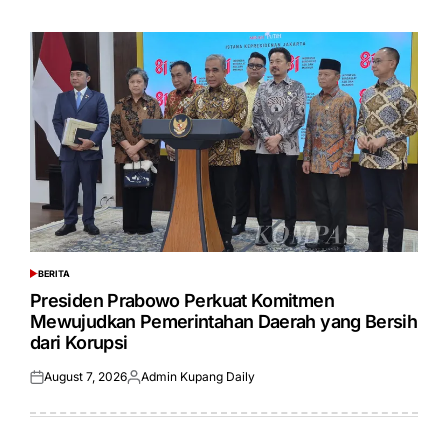
on
by
BERITA
POSTED
IN
Presiden Prabowo Perkuat Komitmen
Mewujudkan Pemerintahan Daerah yang Bersih
dari Korupsi
August 7, 2026
Admin Kupang Daily
Posted
Posted
on
by