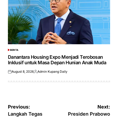
BERITA
POSTED
IN
Danantara Housing Expo Menjadi Terobosan
Inklusif untuk Masa Depan Hunian Anak Muda
August 8, 2026
Admin Kupang Daily
Posted
Posted
on
by
Post
Previous:
Next:
navigation
Langkah Tegas
Presiden Prabowo