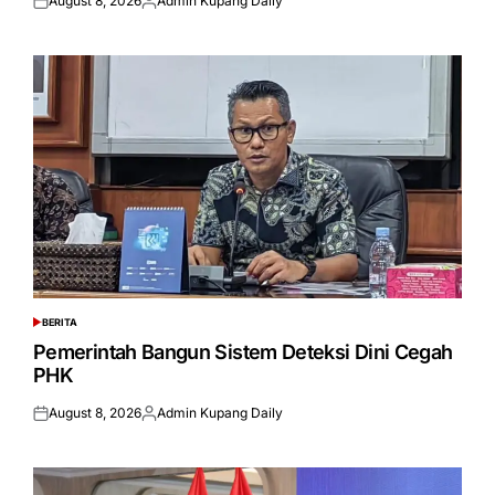
August 8, 2026
Admin Kupang Daily
Posted
Posted
on
by
BERITA
POSTED
IN
Pemerintah Bangun Sistem Deteksi Dini Cegah
PHK
August 8, 2026
Admin Kupang Daily
Posted
Posted
on
by