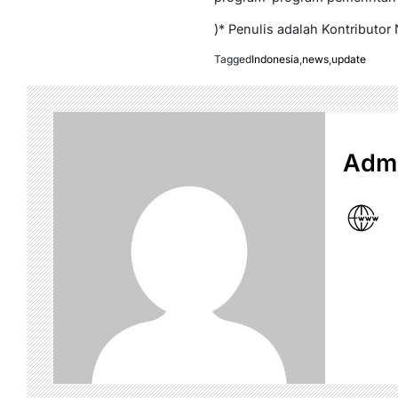
)* Penulis adalah Kontributor
Tagged
Indonesia
,
news
,
update
Admi