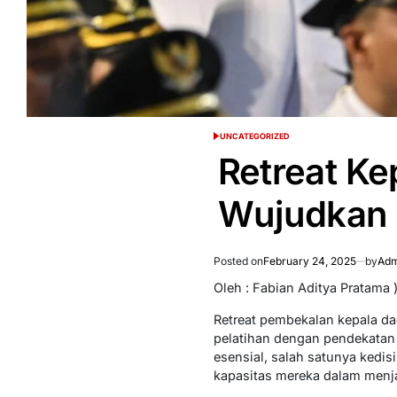
UNCATEGORIZED
POSTED
IN
Retreat Ke
Wujudkan 
Posted on
February 24, 2025
by
Adm
Oleh : Fabian Aditya Pratama 
Retreat pembekalan kepala da
pelatihan dengan pendekatan 
esensial, salah satunya kedis
kapasitas mereka dalam menja