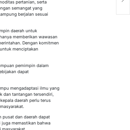
oditas pertanian, serta
T
Dengan semangat yang
 Lampung berjalan sesuai
impin daerah untuk
n hanya memberikan wawasan
emerintahan. Dengan komitmen
i untuk menciptakan
kemampuan pemimpin dalam
ebijakan dapat
 mampu mengadaptasi ilmu yang
k dan tantangan tersendiri,
kepala daerah perlu terus
 masyarakat.
ah pusat dan daerah dapat
pi juga memastikan bahwa
i masyarakat.