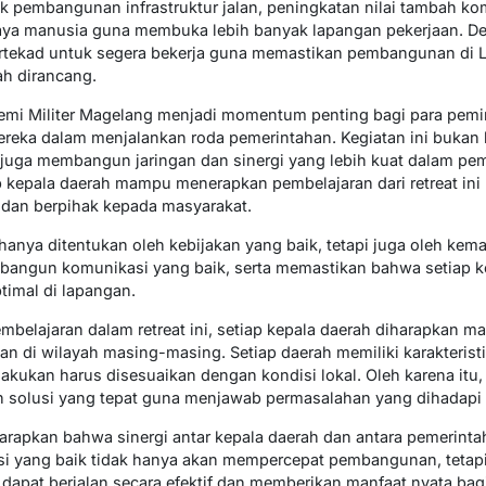
k pembangunan infrastruktur jalan, peningkatan nilai tambah kom
aya manusia guna membuka lebih banyak lapangan pekerjaan. 
a bertekad untuk segera bekerja guna memastikan pembangunan di
ah dirancang.
demi Militer Magelang menjadi momentum penting bagi para pem
ka dalam menjalankan roda pemerintahan. Kegiatan ini buka
 juga membangun jaringan dan sinergi yang lebih kuat dalam p
ap kepala daerah mampu menerapkan pembelajaran dari retreat in
 dan berpihak kepada masyarakat.
k hanya ditentukan oleh kebijakan yang baik, tetapi juga oleh 
angun komunikasi yang baik, serta memastikan bahwa setiap k
imal di lapangan.
embelajaran dalam retreat ini, setiap kepala daerah diharapkan
kan di wilayah masing-masing. Setiap daerah memiliki karakteristi
kukan harus disesuaikan dengan kondisi lokal. Oleh karena itu, 
n solusi yang tepat guna menjawab permasalahan yang dihadapi
harapkan bahwa sinergi antar kepala daerah dan antara pemerint
si yang baik tidak hanya akan mempercepat pembangunan, teta
apat berjalan secara efektif dan memberikan manfaat nyata bag