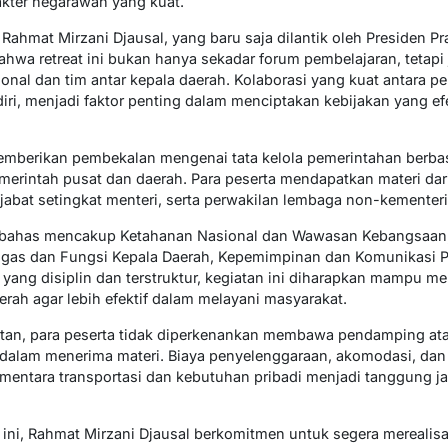
kter negarawan yang kuat.
 Rahmat Mirzani Djausal, yang baru saja dilantik oleh Presiden 
hwa retreat ini bukan hanya sekadar forum pembelajaran, tetap
 dan tim antar kepala daerah. Kolaborasi yang kuat antara pe
ndiri, menjadi faktor penting dalam menciptakan kebijakan yang 
memberikan pembekalan mengenai tata kelola pemerintahan berba
merintah pusat dan daerah. Para peserta mendapatkan materi dari
pejabat setingkat menteri, serta perwakilan lembaga non-kementeri
ibahas mencakup Ketahanan Nasional dan Wawasan Kebangsaan, 
as dan Fungsi Kepala Daerah, Kepemimpinan dan Komunikasi Poli
ang disiplin dan terstruktur, kegiatan ini diharapkan mampu me
rah agar lebih efektif dalam melayani masyarakat.
tan, para peserta tidak diperkenankan membawa pendamping ata
us dalam menerima materi. Biaya penyelenggaraan, akomodasi, da
ementara transportasi dan kebutuhan pribadi menjadi tanggung 
t ini, Rahmat Mirzani Djausal berkomitmen untuk segera mereali