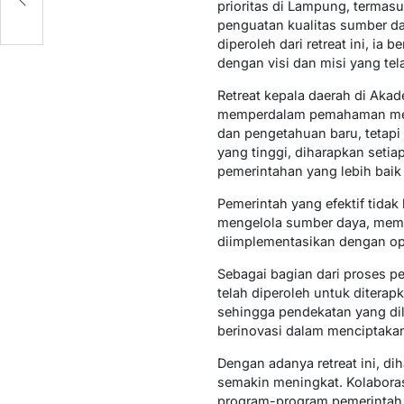
prioritas di Lampung, termasu
penguatan kualitas sumber d
diperoleh dari retreat ini, i
dengan visi dan misi yang tel
Retreat kepala daerah di Aka
memperdalam pemahaman mere
dan pengetahuan baru, tetapi
yang tinggi, diharapkan seti
pemerintahan yang lebih baik
Pemerintah yang efektif tida
mengelola sumber daya, memb
diimplementasikan dengan opt
Sebagai bagian dari proses p
telah diperoleh untuk diterap
sehingga pendekatan yang dila
berinovasi dalam menciptaka
Dengan adanya retreat ini, di
semakin meningkat. Kolabora
program-program pemerintah d