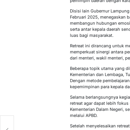
pemimpin daerah dengan kara
Disisi lain Gubernur Lampung
Februari 2025, menegaskan ba
membangun hubungan emosional
serta antar kepala daerah se
luas bagi masyarakat.
Retreat ini dirancang untuk 
memperkuat sinergi antara pe
dari menteri, wakil menteri, 
Beberapa topik utama yang d
Kementerian dan Lembaga, Tug
Dengan metode pembelajaran y
kepemimpinan para kepala dae
Selama berlangsungnya kegia
retreat agar dapat lebih fok
Kementerian Dalam Negeri, s
melalui APBD.
Setelah menyelesaikan retrea