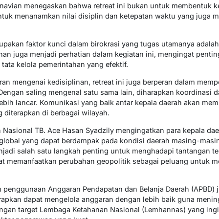
arnavian menegaskan bahwa retreat ini bukan untuk membentuk k
 untuk menanamkan nilai disiplin dan ketepatan waktu yang juga 
upakan faktor kunci dalam birokrasi yang tugas utamanya adala
sihan juga menjadi perhatian dalam kegiatan ini, mengingat pent
ata kelola pemerintahan yang efektif.
an mengenai kedisiplinan, retreat ini juga berperan dalam memp
. Dengan saling mengenal satu sama lain, diharapkan koordinasi
lebih lancar. Komunikasi yang baik antar kepala daerah akan me
 diterapkan di berbagai wilayah.
Nasional TB. Ace Hasan Syadzily mengingatkan para kepala dae
 global yang dapat berdampak pada kondisi daerah masing-masin
enjadi salah satu langkah penting untuk menghadapi tantangan t
apat memanfaatkan perubahan geopolitik sebagai peluang untuk
lam penggunaan Anggaran Pendapatan dan Belanja Daerah (APBD) 
iharapkan dapat mengelola anggaran dengan lebih baik guna meni
 dengan target Lembaga Ketahanan Nasional (Lemhannas) yang in