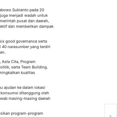
Prabowo Subianto pada 20
i juga menjadi wadah untuk
merintah pusat dan daerah,
efektif dan memberikan dampak
sis good governance serta
 40 narasumber yang terdiri
an.
Asta Cita, Program
tik, serta Team Building.
ningkatkan kualitas
u ajudan ke dalam lokasi
n konsumsi ditanggung oleh
jawab masing-masing daerah
D
sasikan program-program
S