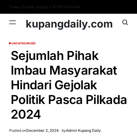
Skip
Today: Sunday, August 9 2026
7
:
16
:
54
AM
to
content
kupangdaily.com
UNCATEGORIZED
POSTED
IN
Sejumlah Pihak
Imbau Masyarakat
Hindari Gejolak
Politik Pasca Pilkada
2024
Posted on
December 2, 2024
by
Admin Kupang Daily