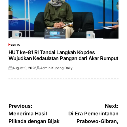
BERITA
POSTED
IN
HUT ke-81 RI Tandai Langkah Kopdes
Wujudkan Kedaulatan Pangan dari Akar Rumput
August 9, 2026
Admin Kupang Daily
Posted
Posted
on
by
Post
Previous:
Next:
navigation
Menerima Hasil
Di Era Pemerintahan
Pilkada dengan Bijak
Prabowo-Gibran,