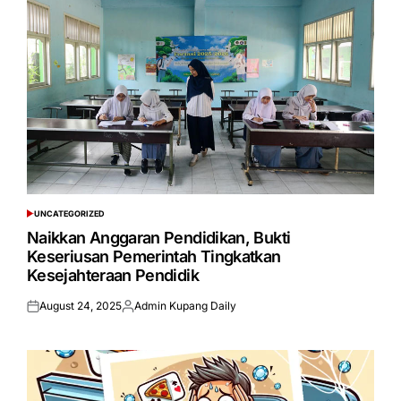
UNCATEGORIZED
POSTED
IN
Naikkan Anggaran Pendidikan, Bukti
Keseriusan Pemerintah Tingkatkan
Kesejahteraan Pendidik
August 24, 2025
Admin Kupang Daily
Posted
Posted
on
by