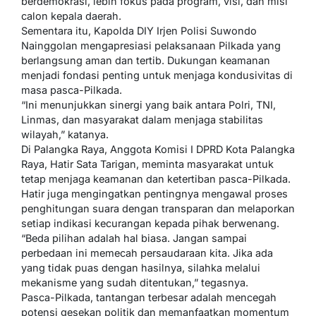
berdemokrasi, lebih fokus pada program, visi, dan misi
calon kepala daerah.
Sementara itu, Kapolda DIY Irjen Polisi Suwondo
Nainggolan mengapresiasi pelaksanaan Pilkada yang
berlangsung aman dan tertib. Dukungan keamanan
menjadi fondasi penting untuk menjaga kondusivitas di
masa pasca-Pilkada.
“Ini menunjukkan sinergi yang baik antara Polri, TNI,
Linmas, dan masyarakat dalam menjaga stabilitas
wilayah,” katanya.
Di Palangka Raya, Anggota Komisi I DPRD Kota Palangka
Raya, Hatir Sata Tarigan, meminta masyarakat untuk
tetap menjaga keamanan dan ketertiban pasca-Pilkada.
Hatir juga mengingatkan pentingnya mengawal proses
penghitungan suara dengan transparan dan melaporkan
setiap indikasi kecurangan kepada pihak berwenang.
“Beda pilihan adalah hal biasa. Jangan sampai
perbedaan ini memecah persaudaraan kita. Jika ada
yang tidak puas dengan hasilnya, silahka melalui
mekanisme yang sudah ditentukan,” tegasnya.
Pasca-Pilkada, tantangan terbesar adalah mencegah
potensi gesekan politik dan memanfaatkan momentum