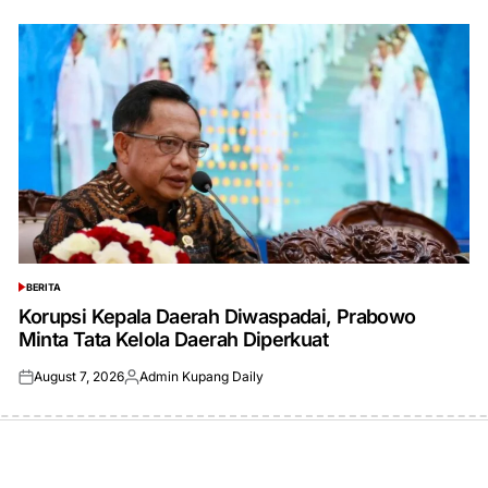
BERITA
POSTED
IN
Korupsi Kepala Daerah Diwaspadai, Prabowo
Minta Tata Kelola Daerah Diperkuat
August 7, 2026
Admin Kupang Daily
Posted
Posted
on
by