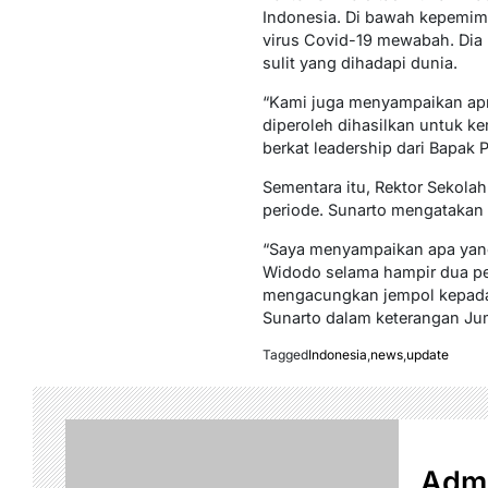
Indonesia. Di bawah kepemim
virus Covid-19 mewabah. Dia
sulit yang dihadapi dunia.
“Kami juga menyampaikan apre
diperoleh dihasilkan untuk ke
berkat leadership dari Bapak 
Sementara itu, Rektor Sekolah
periode. Sunarto mengatakan
“Saya menyampaikan apa yang 
Widodo selama hampir dua per
mengacungkan jempol kepada 
Sunarto dalam keterangan Jum
Tagged
Indonesia
,
news
,
update
Admi