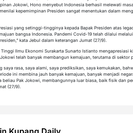
pinan Jokowi, Hono menyebut Indonesia berhasil melewati masa
 menilai kepemimpinan Presiden sangat menentukan dalam mengam
siasi yang setinggi-tingginya kepada Bapak Presiden atas lega
majuan bangsa Indonesia. Pandemi Covid-19 telah dilalui melalui
Presiden,” kata Jebul dalam keterangan Jumat (27/9).
 Tinggi Ilmu Ekonomi Surakarta Sunarto Istianto mengapresiasi 
 Jokowi telah banyak membangun kemajuan, terutama di sektor
saya rasa, saya alami, saya prediksikan, saya kemukakan, bahw
iode ini membina jauh banyak kemajuan, banyak menjadi negara
beliau Pak Jokowi, membangunnya luar biasa, baik fisik dan pe
at (27/9).
n Kupang Daily