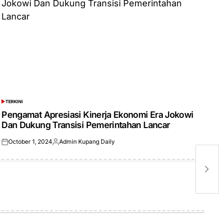
TERKINI
POSTED
IN
Pengamat Apresiasi Kinerja Ekonomi Era Jokowi
Dan Dukung Transisi Pemerintahan Lancar
October 1, 2024
Admin Kupang Daily
Posted
Posted
on
by
1
P
M