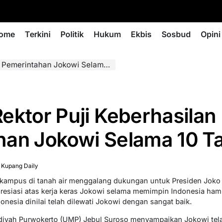
ome
Terkini
Politik
Hukum
Ekbis
Sosbud
Opini
intahan Jokowi Selama 10 Tahun Ini
ektor Puji Keberhasilan
an Jokowi Selama 10 Ta
 Kupang Daily
i kampus di tanah air menggalang dukungan untuk Presiden Joko
esiasi atas kerja keras Jokowi selama memimpin Indonesia hamp
donesia dinilai telah dilewati Jokowi dengan sangat baik.
iyah Purwokerto (UMP) Jebul Suroso menyampaikan Jokowi tela