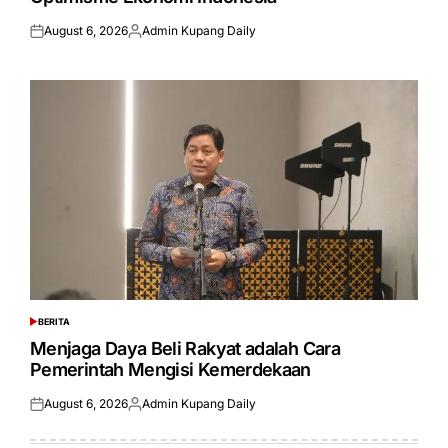
August 6, 2026
Admin Kupang Daily
Posted
Posted
on
by
BERITA
POSTED
IN
Menjaga Daya Beli Rakyat adalah Cara
Pemerintah Mengisi Kemerdekaan
August 6, 2026
Admin Kupang Daily
Posted
Posted
on
by