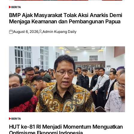
BERITA
POSTED
IN
BMP Ajak Masyarakat Tolak Aksi Anarkis Demi
Menjaga Keamanan dan Pembangunan Papua
August 6, 2026
Admin Kupang Daily
Posted
Posted
on
by
BERITA
POSTED
IN
HUT ke-81 RI Menjadi Momentum Menguatkan
Optimisme Ekonomi Indonesia