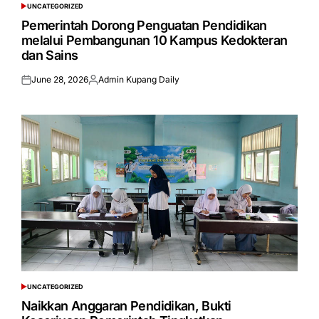
UNCATEGORIZED
POSTED
IN
Pemerintah Dorong Penguatan Pendidikan
melalui Pembangunan 10 Kampus Kedokteran
dan Sains
June 28, 2026
Admin Kupang Daily
Posted
Posted
on
by
UNCATEGORIZED
POSTED
IN
Naikkan Anggaran Pendidikan, Bukti