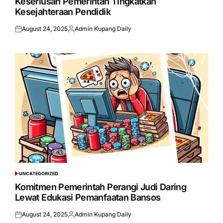
Keseriusan Pemerintah Tingkatkan
Kesejahteraan Pendidik
August 24, 2025
Admin Kupang Daily
Posted
Posted
on
by
UNCATEGORIZED
POSTED
IN
Komitmen Pemerintah Perangi Judi Daring
Lewat Edukasi Pemanfaatan Bansos
August 24, 2025
Admin Kupang Daily
Posted
Posted