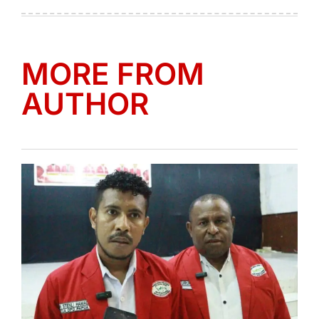
on
by
MORE FROM
AUTHOR