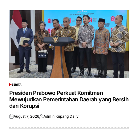
on
by
BERITA
POSTED
IN
Presiden Prabowo Perkuat Komitmen
Mewujudkan Pemerintahan Daerah yang Bersih
dari Korupsi
August 7, 2026
Admin Kupang Daily
Posted
Posted
on
by