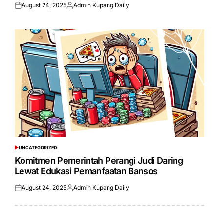
August 24, 2025
Admin Kupang Daily
Posted
Posted
on
by
UNCATEGORIZED
POSTED
IN
Komitmen Pemerintah Perangi Judi Daring
Lewat Edukasi Pemanfaatan Bansos
August 24, 2025
Admin Kupang Daily
Posted
Posted
on
by