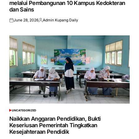
melalui Pembangunan 10 Kampus Kedokteran
dan Sains
June 28, 2026
Admin Kupang Daily
Posted
Posted
on
by
UNCATEGORIZED
POSTED
IN
Naikkan Anggaran Pendidikan, Bukti
Keseriusan Pemerintah Tingkatkan
Kesejahteraan Pendidik