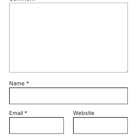
Name
*
Email
*
Website