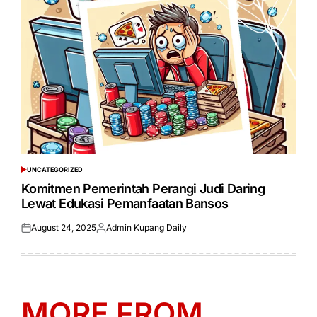
UNCATEGORIZED
POSTED
IN
Komitmen Pemerintah Perangi Judi Daring
Lewat Edukasi Pemanfaatan Bansos
August 24, 2025
Admin Kupang Daily
Posted
Posted
on
by
MORE FROM