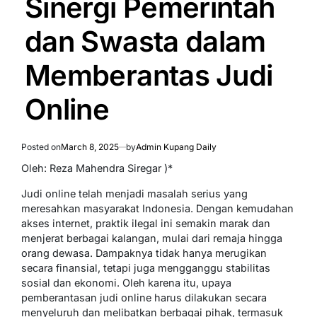
Sinergi Pemerintah
dan Swasta dalam
Memberantas Judi
Online
Posted on
March 8, 2025
by
Admin Kupang Daily
Oleh: Reza Mahendra Siregar )*
Judi online telah menjadi masalah serius yang
meresahkan masyarakat Indonesia. Dengan kemudahan
akses internet, praktik ilegal ini semakin marak dan
menjerat berbagai kalangan, mulai dari remaja hingga
orang dewasa. Dampaknya tidak hanya merugikan
secara finansial, tetapi juga mengganggu stabilitas
sosial dan ekonomi. Oleh karena itu, upaya
pemberantasan judi online harus dilakukan secara
menyeluruh dan melibatkan berbagai pihak, termasuk