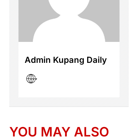
Admin Kupang Daily
YOU MAY ALSO