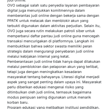
judi online.
OVO sebagai salah satu penyedia layanan pembayaran
digital juga menunjukkan komitmennya dalam
memberantas judi online dengan bekerja sama dengan
PPATK untuk melacak dan memblokir akun yang
terbukti digunakan dalam aktivitas perjudian. Selain itu,
OVO juga secara rutin melakukan patroli siber untuk
memperbarui daftar pantau judi online guna mencegah
transaksi mencurigakan di platformnya. Langkah ini
membuktikan bahwa sektor swasta memiliki peran
strategis dalam mengurangi penyebaran judi online
melalui kebijakan internal yang ketat.
Pemberantasan judi online tidak hanya dapat dilakukan
melalui pemblokiran dan pelaporan akun yang terlibat,
tetapi juga dengan meningkatkan kesadaran
masyarakat tentang bahayanya. Literasi digital menjadi
aspek yang sangat penting dalam upaya ini. Masyarakat
perlu diberikan edukasi mengenai risiko yang
ditimbulkan oleh judi online, termasuk bagaimana
modus penipuan sering digunakan untuk menarik
korban baru.
Program edukasi yang melibatkan institusi pendidikan,