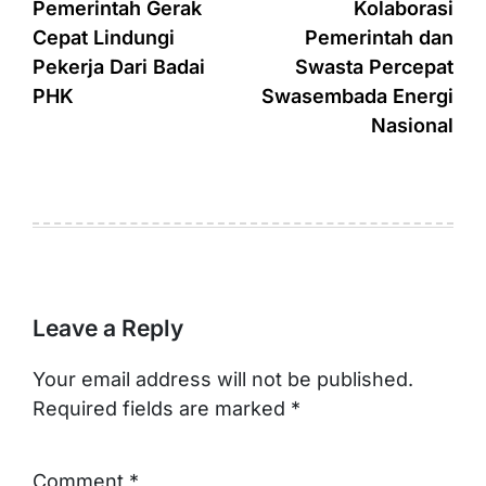
navigation
Pemerintah Gerak
Kolaborasi
Cepat Lindungi
Pemerintah dan
Pekerja Dari Badai
Swasta Percepat
PHK
Swasembada Energi
Nasional
Leave a Reply
Your email address will not be published.
Required fields are marked
*
Comment
*