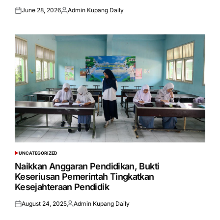
June 28, 2026
Admin Kupang Daily
Posted
Posted
on
by
UNCATEGORIZED
POSTED
IN
Naikkan Anggaran Pendidikan, Bukti
Keseriusan Pemerintah Tingkatkan
Kesejahteraan Pendidik
August 24, 2025
Admin Kupang Daily
Posted
Posted
on
by