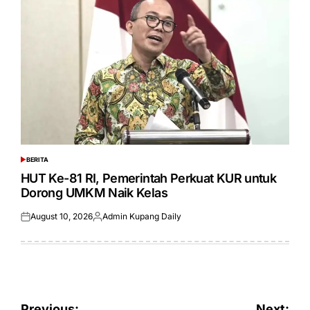
BERITA
POSTED
IN
HUT Ke-81 RI, Pemerintah Perkuat KUR untuk
Dorong UMKM Naik Kelas
August 10, 2026
Admin Kupang Daily
Posted
Posted
on
by
Post
Previous:
Next: