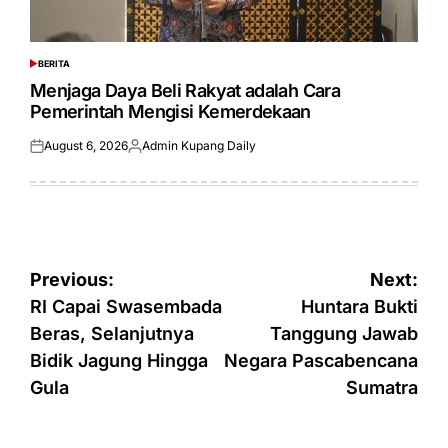
BERITA
POSTED
IN
Menjaga Daya Beli Rakyat adalah Cara
Pemerintah Mengisi Kemerdekaan
August 6, 2026
Admin Kupang Daily
Posted
Posted
on
by
Post
Previous:
Next:
navigation
RI Capai Swasembada
Huntara Bukti
Beras, Selanjutnya
Tanggung Jawab
Bidik Jagung Hingga
Negara Pascabencana
Gula
Sumatra