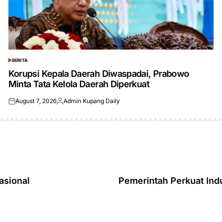
BERITA
POSTED
IN
Korupsi Kepala Daerah Diwaspadai, Prabowo
Minta Tata Kelola Daerah Diperkuat
August 7, 2026
Admin Kupang Daily
Posted
Posted
on
by
asional
Pemerintah Perkuat Indu