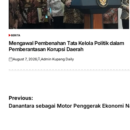
BERITA
POSTED
IN
Mengawal Pembenahan Tata Kelola Politik dalam
Pemberantasan Korupsi Daerah
August 7, 2026
Admin Kupang Daily
Posted
Posted
on
by
Post
Previous:
navigation
Danantara sebagai Motor Penggerak Ekonomi N