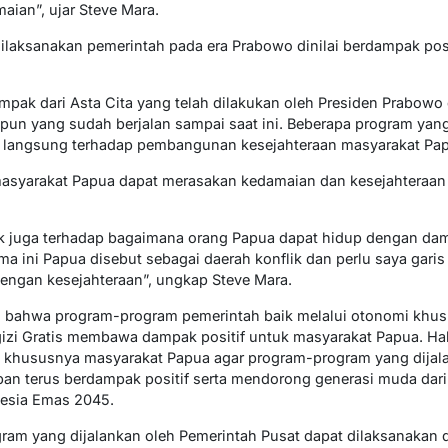
aian”, ujar Steve Mara.
ilaksanakan pemerintah pada era Prabowo dinilai berdampak posi
pak dari Asta Cita yang telah dilakukan oleh Presiden Prabowo
pun yang sudah berjalan sampai saat ini. Beberapa program yang
langsung terhadap pembangunan kesejahteraan masyarakat Papu
asyarakat Papua dapat merasakan kedamaian dan kesejahteraan 
ak juga terhadap bagaimana orang Papua dapat hidup dengan dam
ma ini Papua disebut sebagai daerah konflik dan perlu saya gari
 dengan kesejahteraan”, ungkap Steve Mara.
i bahwa program-program pemerintah baik melalui otonomi kh
izi Gratis membawa dampak positif untuk masyarakat Papua. Hal 
a khususnya masyarakat Papua agar program-program yang dijal
pan terus berdampak positif serta mendorong generasi muda dari
nesia Emas 2045.
gram yang dijalankan oleh Pemerintah Pusat dapat dilaksanakan 