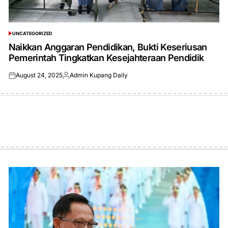
UNCATEGORIZED
POSTED
IN
Naikkan Anggaran Pendidikan, Bukti Keseriusan
Pemerintah Tingkatkan Kesejahteraan Pendidik
August 24, 2025
Admin Kupang Daily
Posted
Posted
on
by