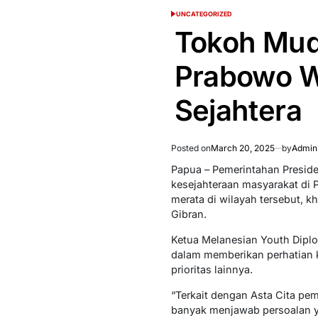
UNCATEGORIZED
POSTED
IN
Tokoh Mud
Prabowo W
Sejahtera
Posted on
March 20, 2025
by
Admin
Papua – Pemerintahan Presid
kesejahteraan masyarakat di 
merata di wilayah tersebut, 
Gibran.
Ketua Melanesian Youth Dipl
dalam memberikan perhatian 
prioritas lainnya.
“Terkait dengan Asta Cita pe
banyak menjawab persoalan ya