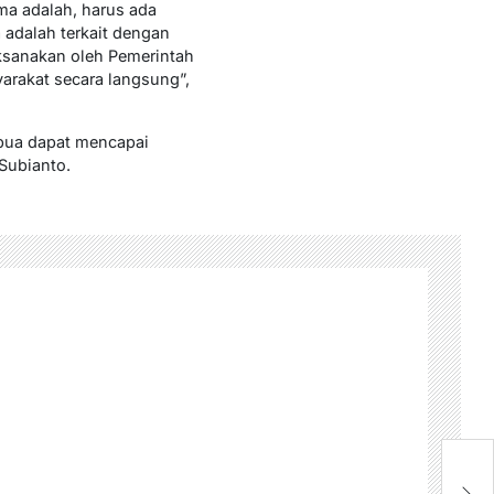
ma adalah, harus ada
adalah terkait dengan
laksanakan oleh Pemerintah
arakat secara langsung”,
apua dapat mencapai
Subianto.
Pe
P