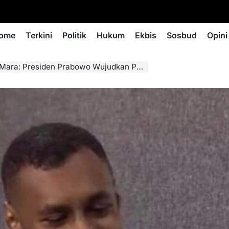
ome
Terkini
Politik
Hukum
Ekbis
Sosbud
Opini
iden Prabowo Wujudkan Papua Damai dan Sejahtera