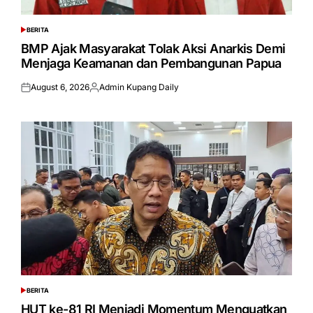
BERITA
POSTED
IN
BMP Ajak Masyarakat Tolak Aksi Anarkis Demi
Menjaga Keamanan dan Pembangunan Papua
August 6, 2026
Admin Kupang Daily
Posted
Posted
on
by
BERITA
POSTED
IN
HUT ke-81 RI Menjadi Momentum Menguatkan