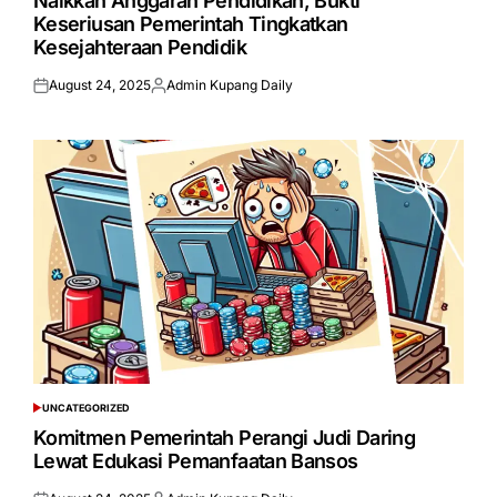
Naikkan Anggaran Pendidikan, Bukti
Keseriusan Pemerintah Tingkatkan
Kesejahteraan Pendidik
August 24, 2025
Admin Kupang Daily
Posted
Posted
on
by
UNCATEGORIZED
POSTED
IN
Komitmen Pemerintah Perangi Judi Daring
Lewat Edukasi Pemanfaatan Bansos