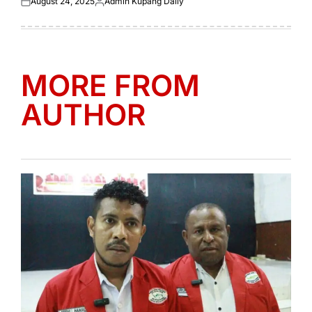
August 24, 2025
Admin Kupang Daily
Posted
Posted
on
by
MORE FROM
AUTHOR