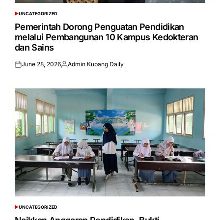
UNCATEGORIZED
POSTED
IN
Pemerintah Dorong Penguatan Pendidikan
melalui Pembangunan 10 Kampus Kedokteran
dan Sains
June 28, 2026
Admin Kupang Daily
Posted
Posted
on
by
UNCATEGORIZED
POSTED
IN