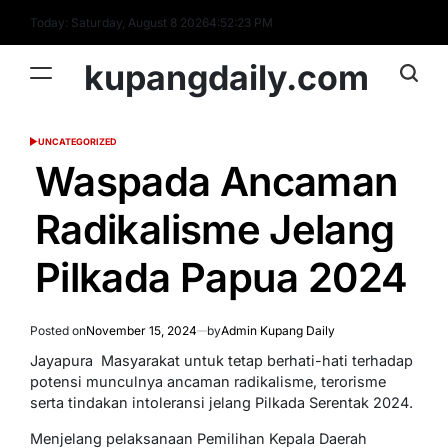
Skip
Today: Saturday, August 8 2026
4
:
52
:
23
PM
to
content
kupangdaily.com
UNCATEGORIZED
POSTED
IN
Waspada Ancaman
Radikalisme Jelang
Pilkada Papua 2024
Posted on
November 15, 2024
by
Admin Kupang Daily
Jayapura  Masyarakat untuk tetap berhati-hati terhadap
potensi munculnya ancaman radikalisme, terorisme
serta tindakan intoleransi jelang Pilkada Serentak 2024.
Menjelang pelaksanaan Pemilihan Kepala Daerah