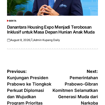
BERITA
POSTED
IN
Danantara Housing Expo Menjadi Terobosan
Inklusif untuk Masa Depan Hunian Anak Muda
August 8, 2026
Admin Kupang Daily
Posted
Posted
on
by
Post
Previous:
Next:
navigation
Kunjungan Presiden
Pemerintahan
Prabowo ke Tiongkok
Prabowo-Gibran
Perkuat Diplomasi
Komitmen Selamatkan
dan Wujudkan
Generasi Muda dari
Program Prioritas
Narkoba