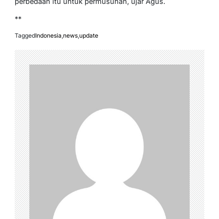
perbedaan itu untuk permusuhan, ujar Agus.
**
Tagged
Indonesia
,
news
,
update