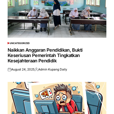
UNCATEGORIZED
POSTED
IN
Naikkan Anggaran Pendidikan, Bukti
Keseriusan Pemerintah Tingkatkan
Kesejahteraan Pendidik
August 24, 2025
Admin Kupang Daily
Posted
Posted
on
by