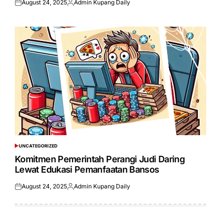
August 24, 2025
Admin Kupang Daily
Posted
Posted
on
by
UNCATEGORIZED
POSTED
IN
Komitmen Pemerintah Perangi Judi Daring
Lewat Edukasi Pemanfaatan Bansos
August 24, 2025
Admin Kupang Daily
Posted
Posted
on
by