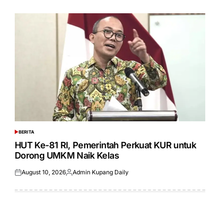
on
by
BERITA
POSTED
IN
HUT Ke-81 RI, Pemerintah Perkuat KUR untuk
Dorong UMKM Naik Kelas
August 10, 2026
Admin Kupang Daily
Posted
Posted
on
by