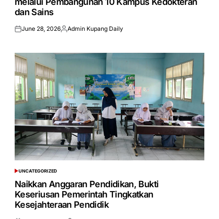
melalui Pembangunan 10 Kampus Kedokteran
dan Sains
June 28, 2026
Admin Kupang Daily
Posted
Posted
on
by
UNCATEGORIZED
POSTED
IN
Naikkan Anggaran Pendidikan, Bukti
Keseriusan Pemerintah Tingkatkan
Kesejahteraan Pendidik