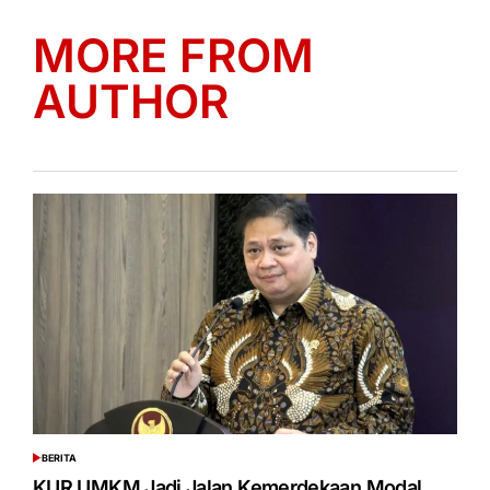
MORE FROM
AUTHOR
BERITA
POSTED
IN
KUR UMKM Jadi Jalan Kemerdekaan Modal