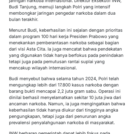
jaringan narkoba internasional. Direktur Eksekutif INW,
Budi Tanjung, memuji langkah Polri yang intensif
membongkar jaringan pengedar narkoba dalam dua
bulan terakhir.
Menurut Budi, keberhasilan ini sejalan dengan prioritas
dalam program 100 hari kerja Presiden Prabowo yang
menekankan pemberantasan narkoba sebagai bagian
dari visi Asta Cita. Ia juga mencatat bahwa pendekatan
yang digunakan tidak hanya berfokus pada penindakan
tetapi juga pada pemutusan rantai suplai yang
mencakup wilayah internasional.
Budi menyebut bahwa selama tahun 2024, Polri telah
mengungkap lebih dari 17.800 kasus narkoba dengan
barang bukti mencapai 2,2 juta gram sabu. Operasi ini
dinilai berhasil menyelamatkan sekitar 10 juta jiwa dari
ancaman narkoba. Namun, ia juga mengingatkan bahwa
keberhasilan tidak hanya diukur dari tingginya angka
pengungkapan, tetapi juga dari penurunan angka
prevalensi penyalahgunaan narkoba di masyarakat.
INW berharap pemerintah dapat lebih fokus pada