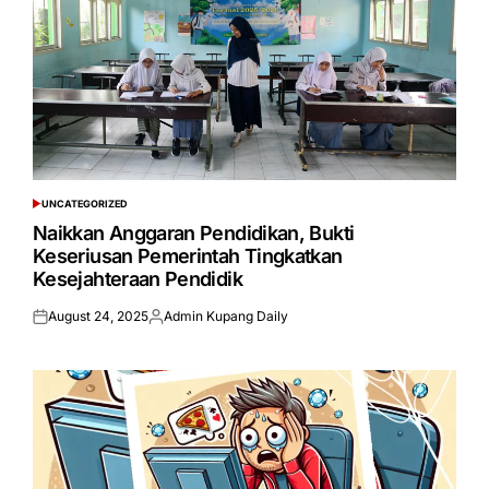
UNCATEGORIZED
POSTED
IN
Naikkan Anggaran Pendidikan, Bukti
Keseriusan Pemerintah Tingkatkan
Kesejahteraan Pendidik
August 24, 2025
Admin Kupang Daily
Posted
Posted
on
by