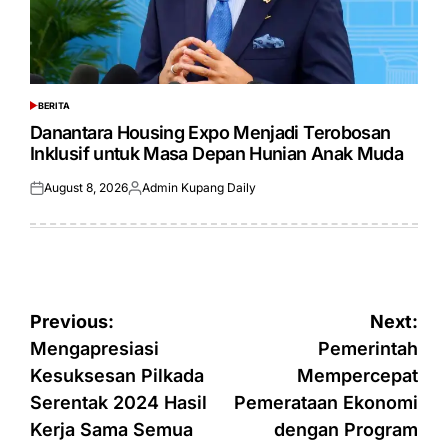
BERITA
POSTED
IN
Danantara Housing Expo Menjadi Terobosan
Inklusif untuk Masa Depan Hunian Anak Muda
August 8, 2026
Admin Kupang Daily
Posted
Posted
on
by
Post
Previous:
Next:
navigation
Mengapresiasi
Pemerintah
Kesuksesan Pilkada
Mempercepat
Serentak 2024 Hasil
Pemerataan Ekonomi
Kerja Sama Semua
dengan Program