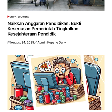
UNCATEGORIZED
POSTED
IN
Naikkan Anggaran Pendidikan, Bukti
Keseriusan Pemerintah Tingkatkan
Kesejahteraan Pendidik
August 24, 2025
Admin Kupang Daily
Posted
Posted
on
by