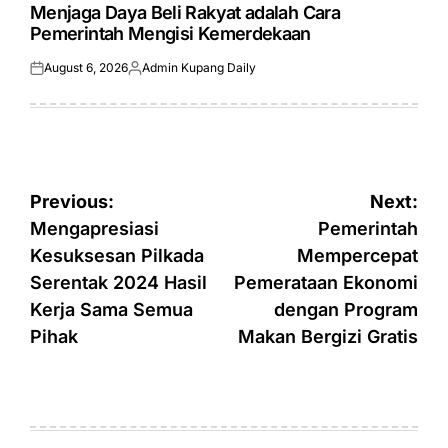
IN
Menjaga Daya Beli Rakyat adalah Cara
Pemerintah Mengisi Kemerdekaan
August 6, 2026
Admin Kupang Daily
Posted
Posted
on
by
Post
Previous:
Next:
navigation
Mengapresiasi
Pemerintah
Kesuksesan Pilkada
Mempercepat
Serentak 2024 Hasil
Pemerataan Ekonomi
Kerja Sama Semua
dengan Program
Pihak
Makan Bergizi Gratis