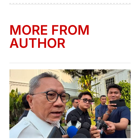
on
by
MORE FROM
AUTHOR