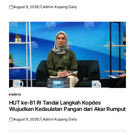
August 9, 2026
Admin Kupang Daily
Posted
Posted
on
by
BERITA
POSTED
IN
HUT ke-81 RI Tandai Langkah Kopdes
Wujudkan Kedaulatan Pangan dari Akar Rumput
August 9, 2026
Admin Kupang Daily
Posted
Posted
on
by