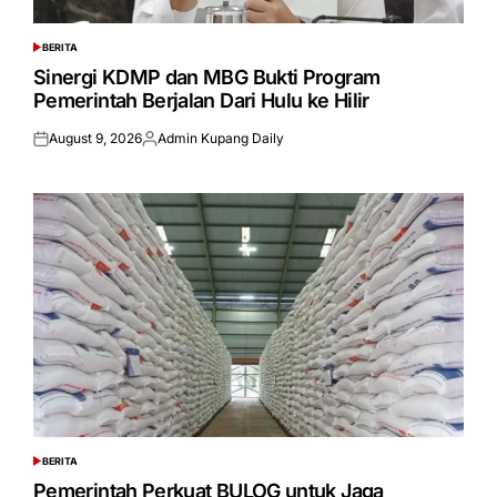
BERITA
POSTED
IN
Sinergi KDMP dan MBG Bukti Program
Pemerintah Berjalan Dari Hulu ke Hilir
August 9, 2026
Admin Kupang Daily
Posted
Posted
on
by
BERITA
POSTED
IN
Pemerintah Perkuat BULOG untuk Jaga