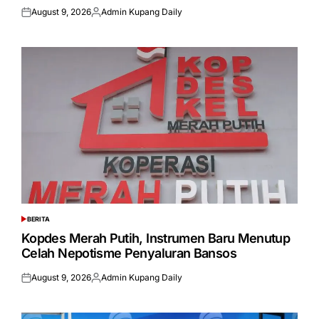
August 9, 2026
Admin Kupang Daily
Posted
Posted
on
by
BERITA
POSTED
IN
Kopdes Merah Putih, Instrumen Baru Menutup
Celah Nepotisme Penyaluran Bansos
August 9, 2026
Admin Kupang Daily
Posted
Posted
on
by