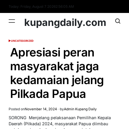
Skip
Today: Friday, August 7 2026
2
:
56
:
06
AM
to
content
kupangdaily.com
UNCATEGORIZED
POSTED
IN
Apresiasi peran
masyarakat jaga
kedamaian jelang
Pilkada Papua
Posted on
November 14, 2024
by
Admin Kupang Daily
SORONG  Menjelang pelaksanaan Pemilihan Kepala
Daerah (Pilkada) 2024, masyarakat Papua diimbau