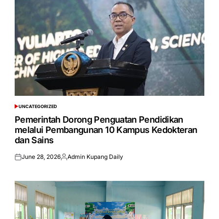
UNCATEGORIZED
POSTED
IN
Pemerintah Dorong Penguatan Pendidikan
melalui Pembangunan 10 Kampus Kedokteran
dan Sains
June 28, 2026
Admin Kupang Daily
Posted
Posted
on
by