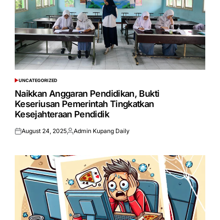
UNCATEGORIZED
POSTED
IN
Naikkan Anggaran Pendidikan, Bukti
Keseriusan Pemerintah Tingkatkan
Kesejahteraan Pendidik
August 24, 2025
Admin Kupang Daily
Posted
Posted
on
by