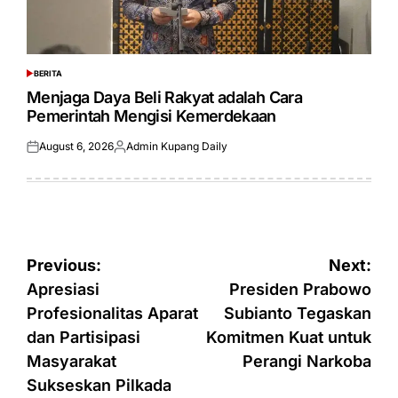
BERITA
POSTED
IN
Menjaga Daya Beli Rakyat adalah Cara
Pemerintah Mengisi Kemerdekaan
August 6, 2026
Admin Kupang Daily
Posted
Posted
on
by
Post
Previous:
Next:
navigation
Apresiasi
Presiden Prabowo
Profesionalitas Aparat
Subianto Tegaskan
dan Partisipasi
Komitmen Kuat untuk
Masyarakat
Perangi Narkoba
Sukseskan Pilkada