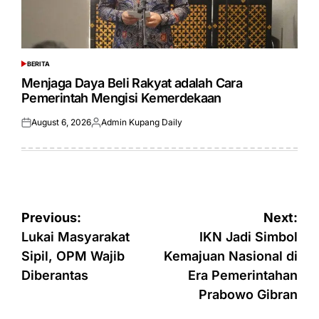
BERITA
POSTED
IN
Menjaga Daya Beli Rakyat adalah Cara
Pemerintah Mengisi Kemerdekaan
August 6, 2026
Admin Kupang Daily
Posted
Posted
on
by
Post
Previous:
Next:
navigation
Lukai Masyarakat
IKN Jadi Simbol
Sipil, OPM Wajib
Kemajuan Nasional di
Diberantas
Era Pemerintahan
Prabowo Gibran