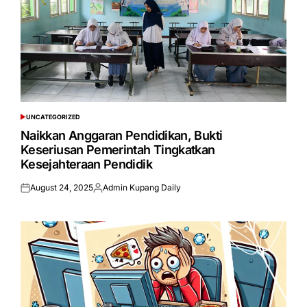
UNCATEGORIZED
POSTED
IN
Naikkan Anggaran Pendidikan, Bukti
Keseriusan Pemerintah Tingkatkan
Kesejahteraan Pendidik
August 24, 2025
Admin Kupang Daily
Posted
Posted
on
by