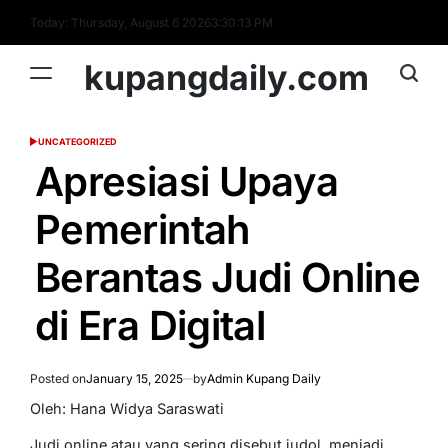
Skip
Today: Thursday, August 6 2026
3
:
30
:
14
PM
to
content
kupangdaily.com
UNCATEGORIZED
POSTED
IN
Apresiasi Upaya
Pemerintah
Berantas Judi Online
di Era Digital
Posted on
January 15, 2025
by
Admin Kupang Daily
Oleh: Hana Widya Saraswati
Judi online atau yang sering disebut judol, menjadi