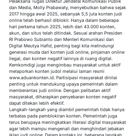
Pelaksana Tugas Direktur Jenderal Komunikasi Publik
dan Media, Molly Prabawaty, menyebutkan bahwa sejak
2017 hingga awal 2025, sebanyak 5,5 juta konten judi
online telah berhasil diblokir. Hanya dalam beberapa
hari pertama tahun 2025, lebih dari 43.000 konten,
akun, dan situs telah ditindak. Sesuai arahan Presiden
RI Prabowo Subianto dan Menteri Komunikasi dan
Digital Meutya Hafid, penting bagi kita melindungi
generasi muda dari konten judi online, pinjaman online
ilegal, dan konten negatif lainnya di ruang digital.
Kemkomdigi juga mengimbau masyarakat untuk aktif
melaporkan konten judol melalui laman resmi
www.aduankonten.id. Partisipasi masyarakat dinilai
penting untuk mendukung upaya pemerintah dalam
memberantas judi online. Dengan pelibatan aktif
masyarakat, diharapkan penyebaran konten negatif
dapat ditekan lebih efektif.
Langkah-langkah yang diambil pemerintah tidak hanya
terbatas pada pemblokiran konten. Pemerintah juga
terus berupaya meningkatkan literasi digital masyarakat
agar lebih mampu mengenali dan menghindari jebakan
iklan judi online. Dalam konteks ini, beberapa langkah