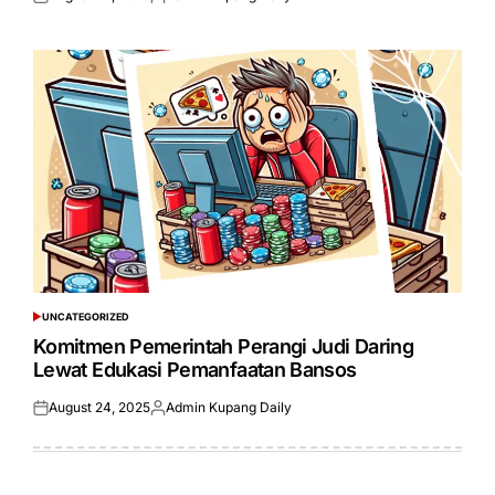
Posted
Posted
on
by
UNCATEGORIZED
POSTED
IN
Komitmen Pemerintah Perangi Judi Daring
Lewat Edukasi Pemanfaatan Bansos
August 24, 2025
Admin Kupang Daily
Posted
Posted
on
by