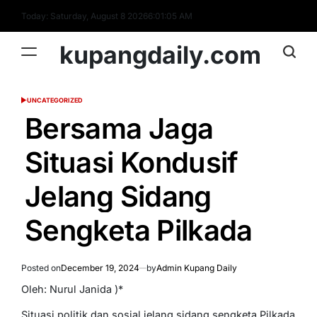
Skip
Today: Saturday, August 8 2026
6
:
01
:
06
AM
to
content
kupangdaily.com
UNCATEGORIZED
POSTED
IN
Bersama Jaga
Situasi Kondusif
Jelang Sidang
Sengketa Pilkada
Posted on
December 19, 2024
by
Admin Kupang Daily
Oleh: Nurul Janida )*
Situasi politik dan sosial jelang sidang sengketa Pilkada