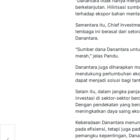
“Danantara tidak hanya menjad
berkelanjutan. Hilirisasi su
terhadap ekspor bahan mentah
Sementara itu, Chief Investm
lembaga ini berasal dari set
Danantara.
“Sumber dana Danantara untuk
merah,” jelas Pandu.
Danantara juga diharapkan ma
mendukung pertumbuhan ekono
dapat menjadi solusi bagi tan
Selain itu, dalam jangka pan
investasi di sektor-sektor ber
Dengan pendekatan yang beror
meningkatkan daya saing ekon
Keberadaan Danantara menunju
pada efisiensi, tetapi juga p
pemangku kepentingan, Danan