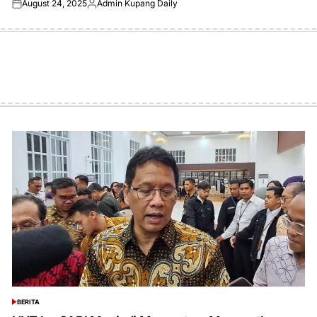
August 24, 2025
Admin Kupang Daily
Posted
Posted
on
by
BERITA
POSTED
IN