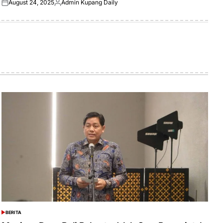
August 24, 2025
Admin Kupang Daily
Posted
Posted
on
by
BERITA
POSTED
IN