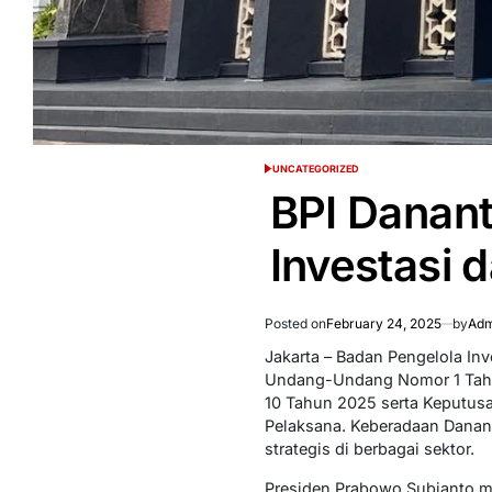
UNCATEGORIZED
POSTED
IN
BPI Danant
Investasi
Posted on
February 24, 2025
by
Adm
Jakarta – Badan Pengelola In
Undang-Undang Nomor 1 Tahu
10 Tahun 2025 serta Keputu
Pelaksana. Keberadaan Danant
strategis di berbagai sektor.
Presiden Prabowo Subianto 