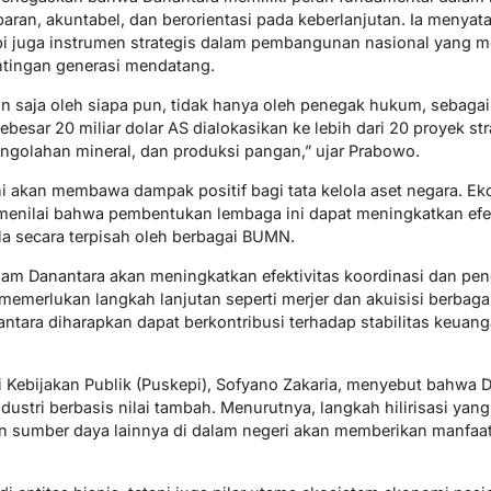
sparan, akuntabel, dan berorientasi pada keberlanjutan. Ia meny
api juga instrumen strategis dalam pembangunan nasional yang 
tingan generasi mendatang.
an saja oleh siapa pun, tidak hanya oleh penegak hukum, sebagai
sebesar 20 miliar dolar AS dialokasikan ke lebih dari 20 proyek st
engolahan mineral, dan produksi pangan,” ujar Prabowo.
i akan membawa dampak positif bagi tata kelola aset negara. E
enilai bahwa pembentukan lembaga ini dapat meningkatkan efek
la secara terpisah oleh berbagai BUMN.
am Danantara akan meningkatkan efektivitas koordinasi dan p
memerlukan langkah lanjutan seperti merjer dan akuisisi berbag
antara diharapkan dapat berkontribusi terhadap stabilitas keuan
udi Kebijakan Publik (Puskepi), Sofyano Zakaria, menyebut bahwa
ustri berbasis nilai tambah. Menurutnya, langkah hilirisasi yang
n sumber daya lainnya di dalam negeri akan memberikan manfaa