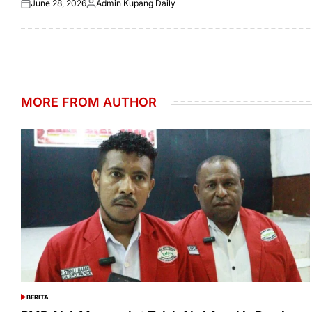
June 28, 2026
Admin Kupang Daily
Posted
Posted
on
by
MORE FROM AUTHOR
BERITA
POSTED
IN