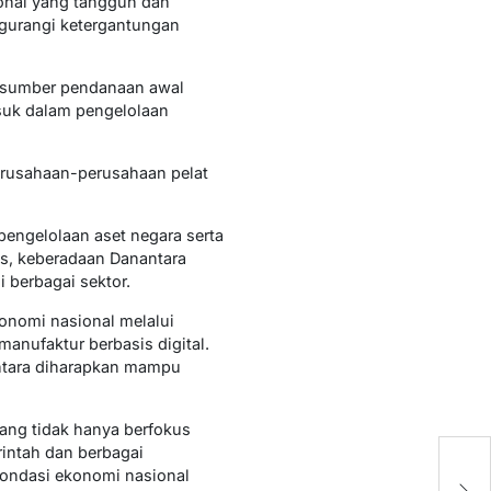
ional yang tangguh dan
ngurangi ketergantungan
wa sumber pendanaan awal
asuk dalam pengelolaan
perusahaan-perusahaan pelat
engelolaan aset negara serta
s, keberadaan Danantara
 berbagai sektor.
konomi nasional melalui
 manufaktur berbasis digital.
antara diharapkan mampu
ang tidak hanya berfokus
rintah dan berbagai
D
ondasi ekonomi nasional
S