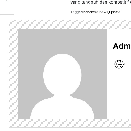
yang tangguh dan kompetitif d
Tagged
Indonesia
,
news
,
update
Admi