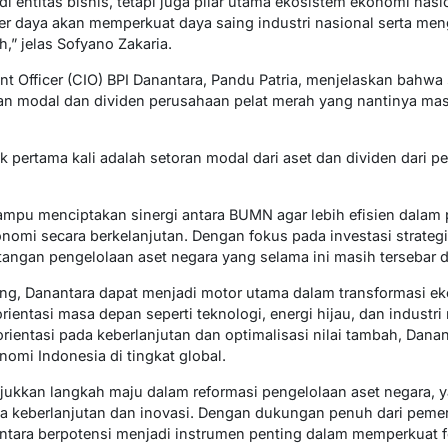
i entitas bisnis, tetapi juga pilar utama ekosistem ekonomi nas
mber daya akan memperkuat daya saing industri nasional serta me
,” jelas Sofyano Zakaria.
ent Officer (CIO) BPI Danantara, Pandu Patria, menjelaskan bah
oran modal dan dividen perusahaan pelat merah yang nantinya m
 pertama kali adalah setoran modal dari aset dan dividen dari 
mpu menciptakan sinergi antara BUMN agar lebih efisien dalam p
mi secara berkelanjutan. Dengan fokus pada investasi strategi
tangan pengelolaan aset negara yang selama ini masih tersebar di
jang, Danantara dapat menjadi motor utama dalam transformasi e
orientasi masa depan seperti teknologi, energi hijau, dan industri
ientasi pada keberlanjutan dan optimalisasi nilai tambah, Dan
omi Indonesia di tingkat global.
kkan langkah maju dalam reformasi pengelolaan aset negara, y
ada keberlanjutan dan inovasi. Dengan dukungan penuh dari peme
tara berpotensi menjadi instrumen penting dalam memperkuat f