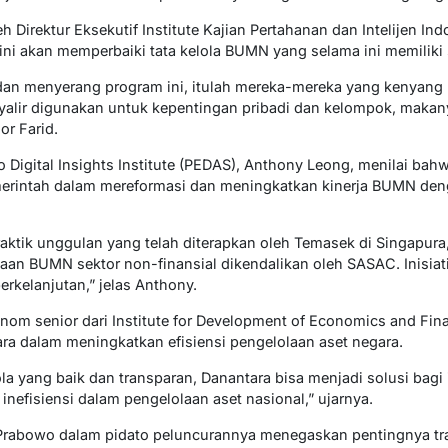
 Direktur Eksekutif Institute Kajian Pertahanan dan Intelijen Ind
 ini akan memperbaiki tata kelola BUMN yang selama ini memiliki
u dan menyerang program ini, itulah mereka-mereka yang kenya
alir digunakan untuk kepentingan pribadi dan kelompok, maka
or Farid.
co Digital Insights Institute (PEDAS), Anthony Leong, menilai b
rintah dalam mereformasi dan meningkatkan kinerja BUMN de
praktik unggulan yang telah diterapkan oleh Temasek di Singapu
aan BUMN sektor non-finansial dikendalikan oleh SASAC. Inisiat
kelanjutan,” jelas Anthony.
onom senior dari Institute for Development of Economics and Finan
ara dalam meningkatkan efisiensi pengelolaan aset negara.
lola yang baik dan transparan, Danantara bisa menjadi solusi ba
 inefisiensi dalam pengelolaan aset nasional,” ujarnya.
Prabowo dalam pidato peluncurannya menegaskan pentingnya tra