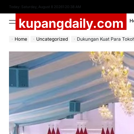
Skip
Today: Saturday, August 8 2026
1
:
20
:
39
AM
to
kupangdaily.com
content
H
Menu
Home
Uncategorized
Dukungan Kuat Para Tokoh atas Pelunc