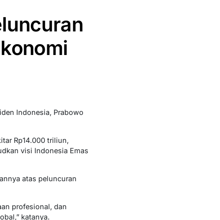
eluncuran
Ekonomi
siden Indonesia, Prabowo
tar Rp14.000 triliun,
dkan visi Indonesia Emas
annya atas peluncuran
aan profesional, dan
obal,” katanya.