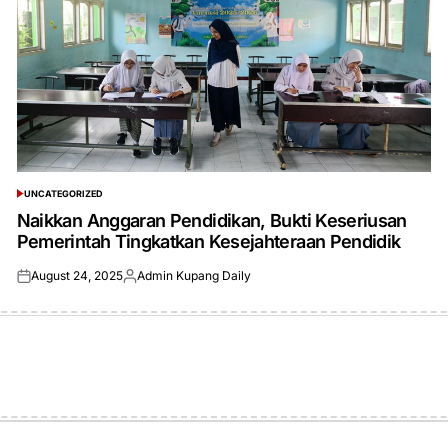
UNCATEGORIZED
POSTED
IN
Naikkan Anggaran Pendidikan, Bukti Keseriusan
Pemerintah Tingkatkan Kesejahteraan Pendidik
August 24, 2025
Admin Kupang Daily
Posted
Posted
on
by