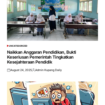
UNCATEGORIZED
POSTED
IN
Naikkan Anggaran Pendidikan, Bukti
Keseriusan Pemerintah Tingkatkan
Kesejahteraan Pendidik
August 24, 2025
Admin Kupang Daily
Posted
Posted
on
by