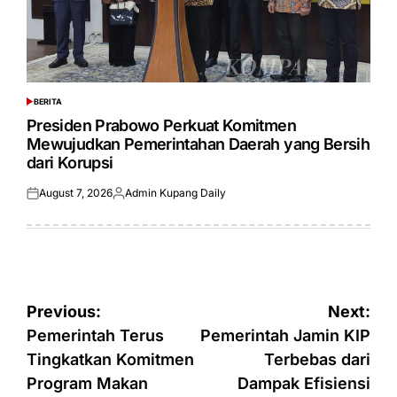
BERITA
POSTED
IN
Presiden Prabowo Perkuat Komitmen
Mewujudkan Pemerintahan Daerah yang Bersih
dari Korupsi
August 7, 2026
Admin Kupang Daily
Posted
Posted
on
by
Post
Previous:
Next:
navigation
Pemerintah Terus
Pemerintah Jamin KIP
Tingkatkan Komitmen
Terbebas dari
Program Makan
Dampak Efisiensi