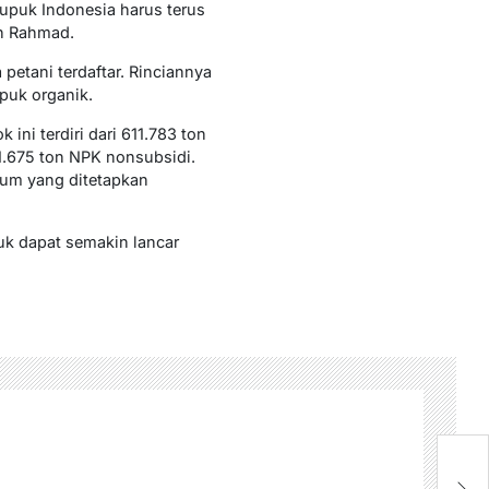
Pupuk Indonesia harus terus
ah Rahmad.
petani terdaftar. Rinciannya
puk organik.
ini terdiri dari 611.783 ton
1.675 ton NPK nonsubsidi.
mum yang ditetapkan
puk dapat semakin lancar
J
R