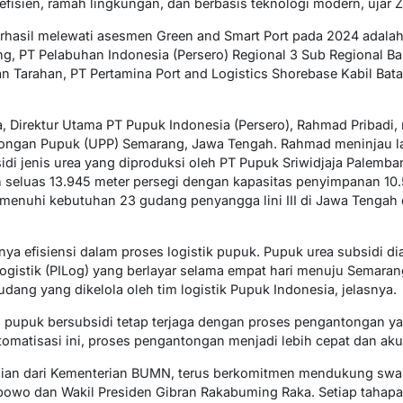
efisien, ramah lingkungan, dan berbasis teknologi modern, ujar Z
rhasil melewati asesmen Green and Smart Port pada 2024 adala
ng, PT Pelabuhan Indonesia (Persero) Regional 3 Sub Regional B
n Tarahan, PT Pertamina Port and Logistics Shorebase Kabil Bat
 Direktur Utama PT Pupuk Indonesia (Persero), Rahmad Pribadi,
ngan Pupuk (UPP) Semarang, Jawa Tengah. Rahmad meninjau la
i jenis urea yang diproduksi oleh PT Pupuk Sriwidjaja Palemba
an seluas 13.945 meter persegi dengan kapasitas penyimpanan 10
emenuhi kebutuhan 23 gudang penyangga lini III di Jawa Tengah
 efisiensi dalam proses logistik pupuk. Pupuk urea subsidi di
ogistik (PILog) yang berlayar selama empat hari menuju Semarang
dang yang dikelola oleh tim logistik Pupuk Indonesia, jelasnya.
s pupuk bersubsidi tetap terjaga dengan proses pengantongan 
omatisasi ini, proses pengantongan menjadi lebih cepat dan aku
gian dari Kementerian BUMN, terus berkomitmen mendukung swa
bowo dan Wakil Presiden Gibran Rakabuming Raka. Setiap tahapa