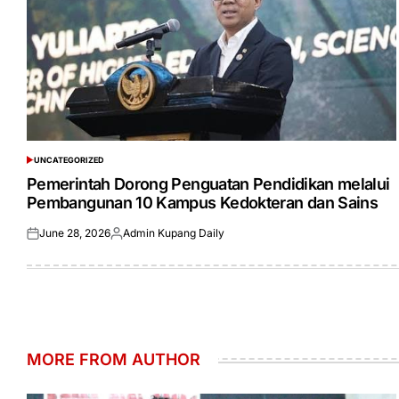
UNCATEGORIZED
POSTED
IN
Pemerintah Dorong Penguatan Pendidikan melalui
Pembangunan 10 Kampus Kedokteran dan Sains
June 28, 2026
Admin Kupang Daily
Posted
Posted
on
by
MORE FROM AUTHOR