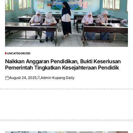
UNCATEGORIZED
POSTED
IN
Naikkan Anggaran Pendidikan, Bukti Keseriusan
Pemerintah Tingkatkan Kesejahteraan Pendidik
August 24, 2025
Admin Kupang Daily
Posted
Posted
on
by