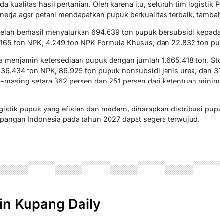
 kualitas hasil pertanian. Oleh karena itu, seluruh tim logistik 
erja agar petani mendapatkan pupuk berkualitas terbaik, tamb
elah berhasil menyalurkan 694.639 ton pupuk bersubsidi kepada 
.165 ton NPK, 4.249 ton NPK Formula Khusus, dan 22.832 ton pu
ia menjamin ketersediaan pupuk dengan jumlah 1.665.418 ton. Stok 
 436.434 ton NPK, 86.925 ton pupuk nonsubsidi jenis urea, dan 3
-masing setara 362 persen dan 251 persen dari ketentuan mini
ogistik pupuk yang efisien dan modern, diharapkan distribusi pu
pangan Indonesia pada tahun 2027 dapat segera terwujud.
n Kupang Daily