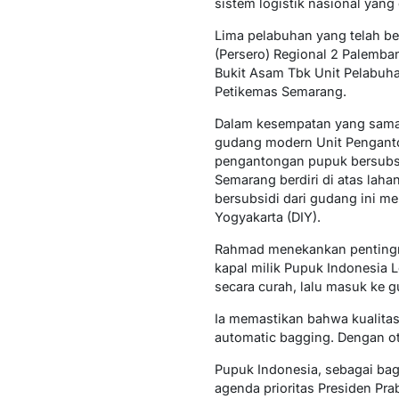
sistem logistik nasional yang 
Lima pelabuhan yang telah be
(Persero) Regional 2 Palemba
Bukit Asam Tbk Unit Pelabuha
Petikemas Semarang.
Dalam kesempatan yang sama,
gudang modern Unit Penganto
pengantongan pupuk bersubsid
Semarang berdiri di atas lah
bersubsidi dari gudang ini m
Yogyakarta (DIY).
Rahmad menekankan pentingnya
kapal milik Pupuk Indonesia L
secara curah, lalu masuk ke gu
Ia memastikan bahwa kualita
automatic bagging. Dengan ot
Pupuk Indonesia, sebagai ba
agenda prioritas Presiden Pra