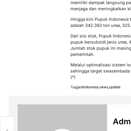
memiliki dampak langsung pada
menjaga dan meningkatkan kin
Hingga kini Pupuk Indonesia t
adalah 342.393 ton urea, 325
Dari sisi stok, Pupuk Indones
pupuk bersubsidi jenis urea,
Jumlah stok pupuk ini masing
pemerintah.
Melalui optimalisasi sistem l
sehingga target swasembada 
(*)
Tagged
Indonesia
,
news
,
update
Admi