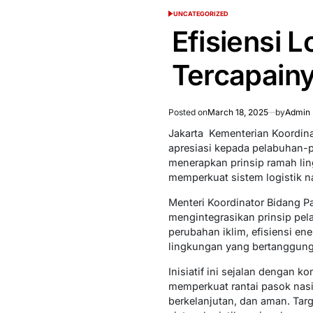
UNCATEGORIZED
POSTED
IN
Efisiensi 
Tercapain
Posted on
March 18, 2025
by
Admin 
Jakarta  Kementerian Koord
apresiasi kepada pelabuhan-p
menerapkan prinsip ramah lin
memperkuat sistem logistik n
Menteri Koordinator Bidang P
mengintegrasikan prinsip pel
perubahan iklim, efisiensi e
lingkungan yang bertanggung
Inisiatif ini sejalan dengan
memperkuat rantai pasok nasi
berkelanjutan, dan aman. Ta