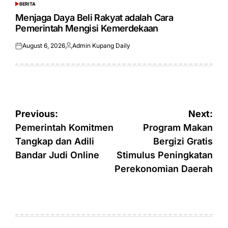
BERITA
POSTED
IN
Menjaga Daya Beli Rakyat adalah Cara
Pemerintah Mengisi Kemerdekaan
August 6, 2026
Admin Kupang Daily
Posted
Posted
on
by
Post
Previous:
Next:
navigation
Pemerintah Komitmen
Program Makan
Tangkap dan Adili
Bergizi Gratis
Bandar Judi Online
Stimulus Peningkatan
Perekonomian Daerah