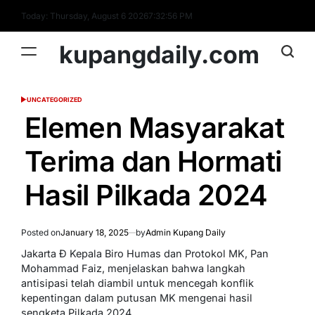
Skip
Today: Thursday, August 6 2026
7
:
32
:
57
PM
to
content
kupangdaily.com
UNCATEGORIZED
POSTED
IN
Elemen Masyarakat
Terima dan Hormati
Hasil Pilkada 2024
Posted on
January 18, 2025
by
Admin Kupang Daily
Jakarta Đ Kepala Biro Humas dan Protokol MK, Pan
Mohammad Faiz, menjelaskan bahwa langkah
antisipasi telah diambil untuk mencegah konflik
kepentingan dalam putusan MK mengenai hasil
sengketa Pilkada 2024.