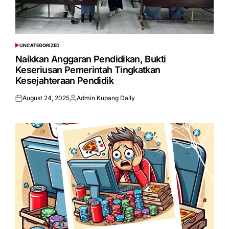
UNCATEGORIZED
POSTED
IN
Naikkan Anggaran Pendidikan, Bukti
Keseriusan Pemerintah Tingkatkan
Kesejahteraan Pendidik
August 24, 2025
Admin Kupang Daily
Posted
Posted
on
by