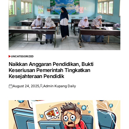
UNCATEGORIZED
POSTED
IN
Naikkan Anggaran Pendidikan, Bukti
Keseriusan Pemerintah Tingkatkan
Kesejahteraan Pendidik
August 24, 2025
Admin Kupang Daily
Posted
Posted
on
by