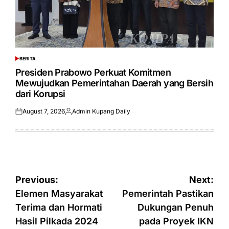
BERITA
POSTED
IN
Presiden Prabowo Perkuat Komitmen
Mewujudkan Pemerintahan Daerah yang Bersih
dari Korupsi
August 7, 2026
Admin Kupang Daily
Posted
Posted
on
by
Post
Previous:
Next:
navigation
Elemen Masyarakat
Pemerintah Pastikan
Terima dan Hormati
Dukungan Penuh
Hasil Pilkada 2024
pada Proyek IKN