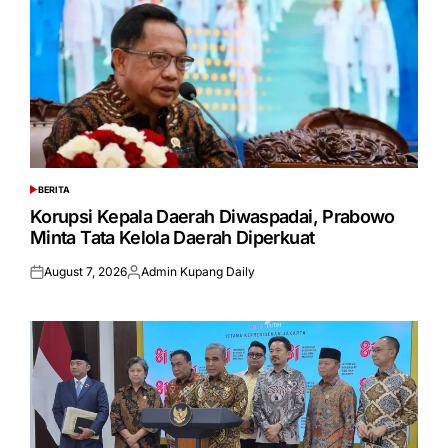
BERITA
POSTED
IN
Korupsi Kepala Daerah Diwaspadai, Prabowo
Minta Tata Kelola Daerah Diperkuat
August 7, 2026
Admin Kupang Daily
Posted
Posted
on
by