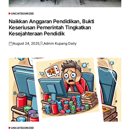
UNCATEGORIZED
POSTED
IN
Naikkan Anggaran Pendidikan, Bukti
Keseriusan Pemerintah Tingkatkan
Kesejahteraan Pendidik
August 24, 2025
Admin Kupang Daily
Posted
Posted
on
by
UNCATEGORIZED
POSTED