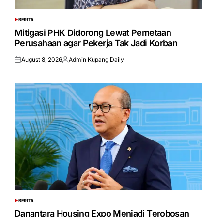
BERITA
POSTED
IN
Mitigasi PHK Didorong Lewat Pemetaan
Perusahaan agar Pekerja Tak Jadi Korban
August 8, 2026
Admin Kupang Daily
Posted
Posted
on
by
BERITA
POSTED
IN
Danantara Housing Expo Menjadi Terobosan