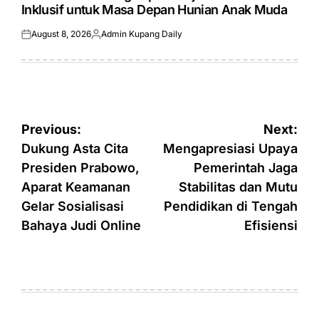
Inklusif untuk Masa Depan Hunian Anak Muda
August 8, 2026
Admin Kupang Daily
Posted
Posted
on
by
Post
Previous:
Next:
navigation
Dukung Asta Cita
Mengapresiasi Upaya
Presiden Prabowo,
Pemerintah Jaga
Aparat Keamanan
Stabilitas dan Mutu
Gelar Sosialisasi
Pendidikan di Tengah
Bahaya Judi Online
Efisiensi