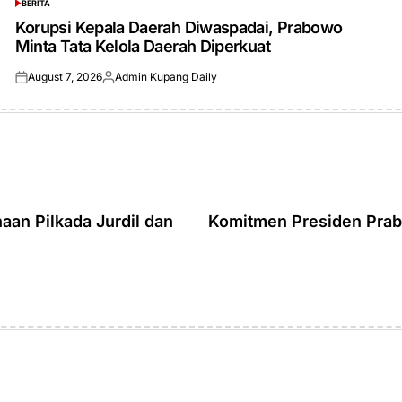
BERITA
POSTED
IN
Korupsi Kepala Daerah Diwaspadai, Prabowo
Minta Tata Kelola Daerah Diperkuat
August 7, 2026
Admin Kupang Daily
Posted
Posted
on
by
an Pilkada Jurdil dan
Komitmen Presiden Prabo