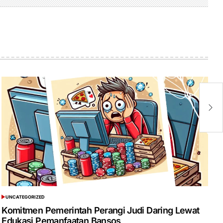
K
B
da
UNCATEGORIZED
POSTED
IN
Komitmen Pemerintah Perangi Judi Daring Lewat
Edukasi Pemanfaatan Bansos