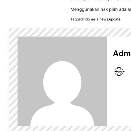
Menggunakan hak pilih adalah
Tagged
Indonesia
,
news
,
update
Admi