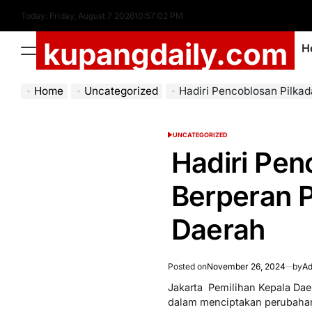
Skip
Today: Friday, August 7 2026
10
:
57
:
03
PM
to
kupangdaily.com
content
H
Menu
Home
Uncategorized
Hadiri Pencoblosan Pilkada, Masyara
UNCATEGORIZED
POSTED
IN
Hadiri Pen
Berperan P
Daerah
Posted on
November 26, 2024
by
Ad
Jakarta  Pemilihan Kepala D
dalam menciptakan perubahan p