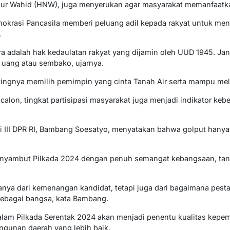
Nur Wahid (HNW), juga menyerukan agar masyarakat memanfaatkan 
rasi Pancasila memberi peluang adil kepada rakyat untuk me
.
ra adalah hak kedaulatan rakyat yang dijamin oleh UUD 1945. Ja
uang atau sembako, ujarnya.
ngnya memilih pemimpin yang cinta Tanah Air serta mampu me
s calon, tingkat partisipasi masyarakat juga menjadi indikator kebe
si III DPR RI, Bambang Soesatyo, menyatakan bahwa golput hany
nyambut Pilkada 2024 dengan penuh semangat kebangsaan, tan
hanya dari kemenangan kandidat, tetapi juga dari bagaimana pest
ebagai bangsa, kata Bambang.
dalam Pilkada Serentak 2024 akan menjadi penentu kualitas kepe
gunan daerah yang lebih baik.