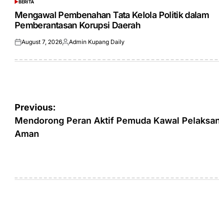
BERITA
POSTED
IN
Mengawal Pembenahan Tata Kelola Politik dalam
Pemberantasan Korupsi Daerah
August 7, 2026
Admin Kupang Daily
Posted
Posted
on
by
Post
Previous:
navigation
Mendorong Peran Aktif Pemuda Kawal Pelaksana
Aman