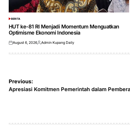
BERITA
POSTED
IN
HUT ke-81 RI Menjadi Momentum Menguatkan
Optimisme Ekonomi Indonesia
August 6, 2026
Admin Kupang Daily
Posted
Posted
on
by
Post
Previous:
navigation
Apresiasi Komitmen Pemerintah dalam Pembera