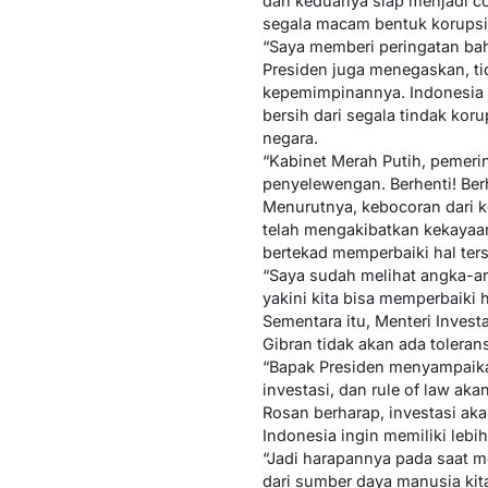
dan keduanya siap menjadi co
segala macam bentuk korupsi 
“Saya memberi peringatan bah
Presiden juga menegaskan, ti
kepemimpinannya. Indonesia se
bersih dari segala tindak ko
negara.
“Kabinet Merah Putih, pemerin
penyelewengan. Berhenti! Berh
Menurutnya, kebocoran dari k
telah mengakibatkan kekayaan
bertekad memperbaiki hal ters
“Saya sudah melihat angka-an
yakini kita bisa memperbaiki ha
Sementara itu, Menteri Inves
Gibran tidak akan ada tolera
“Bapak Presiden menyampaikan
investasi, dan rule of law aka
Rosan berharap, investasi ak
Indonesia ingin memiliki lebi
“Jadi harapannya pada saat 
dari sumber daya manusia kita