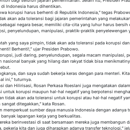
ntoh bagi seluruh jajaran pemerintahan. Selain itu, Presiden 
di Indonesia harus dihentikan.
wa korupsi harus berhenti di Republik Indonesia,” tegas Prabow
dak akan ada toleransi bagi jajaran pemerintahan yang melakuka
bagai negara besar, memiliki cita-cita yang luhur harus bersih d
rupsi, penyelundupan, manipulasi, praktik-praktik penyelewenga
tah yang saya pimpin, tidak akan ada toleransi pada korupsi dan
enti! Berhenti!,” ujar Presiden Prabowo.
orupsi, judi daring, penyelundupan, segala macam manipulasi, p
 nasional banyak yang hilang dan rakyat tidak bisa menikmatinya
ebut.
gkanya, dan saya sudah bekerja keras dengan para menteri. Kita 
l ini,” tuturnya.
tasi dan Hilirisasi, Rosan Perkasa Roeslani juga mengatakan dal
nsi untuk korupsi maupun hal-hal negatif yang berpotensi mengha
 tidak akan ada toleransi untuk korupsi atau hal-hal negatif 
n sangat ditegakkan,” kata Rosan.
an memperkuat sumber daya manusia Indonesia dengan adanya tra
h banyak lapangan kerja yang berkualitas.
mereka berinvestasi di saat bersamaan mereka juga membangun 
, pekerja kita dan juga diharapkan adanya transfer teknologi,” je