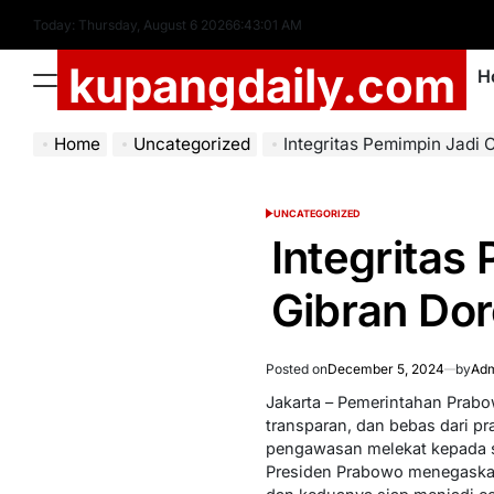
Skip
Today: Thursday, August 6 2026
6
:
43
:
02
AM
to
kupangdaily.com
content
H
Menu
Home
Uncategorized
Integritas Pemimpin Jadi Contoh
UNCATEGORIZED
POSTED
IN
Integritas
Gibran Do
Posted on
December 5, 2024
by
Adm
Jakarta – Pemerintahan Prab
transparan, dan bebas dari p
pengawasan melekat kepada s
Presiden Prabowo menegaskan