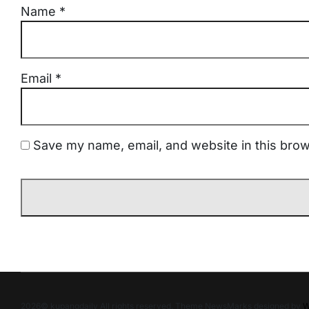
Name
*
Email
*
Save my name, email, and website in this brow
2026© kupangdaily All rights reserved. Theme NewsMarks designed by
W