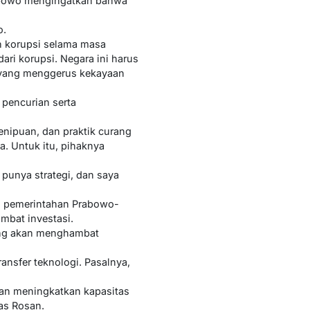
Prabowo mengingatkan bahwa
o.
n korupsi selama masa
ari korupsi. Negara ini harus
n yang menggerus kekayaan
 pencurian serta
enipuan, dan praktik curang
. Untuk itu, pihaknya
punya strategi, dan saya
am pemerintahan Prabowo-
mbat investasi.
yang akan menghambat
nsfer teknologi. Pasalnya,
dan meningkatkan kapasitas
las Rosan.