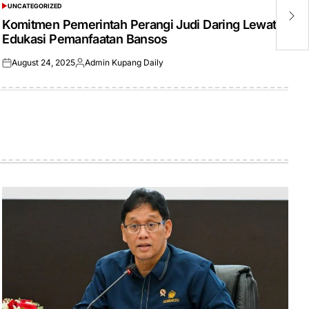
UNCATEGORIZED
P
POSTED
IN
Komitmen Pemerintah Perangi Judi Daring Lewat
B
Edukasi Pemanfaatan Bansos
August 24, 2025
Admin Kupang Daily
Posted
Posted
on
by