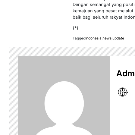
Dengan semangat yang positi
kemajuan yang pesat melalui 
baik bagi seluruh rakyat Indon
{*}
Tagged
Indonesia
,
news
,
update
Admi