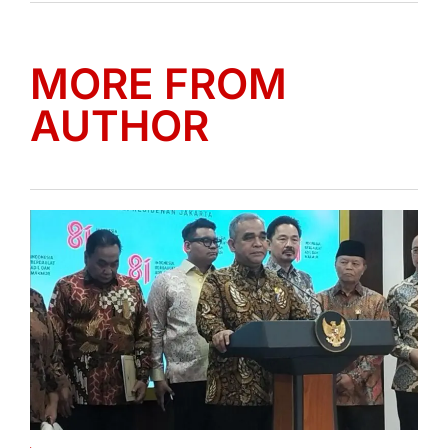
MORE FROM
AUTHOR