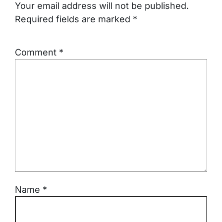
Your email address will not be published.
Required fields are marked
*
Comment
*
Name
*