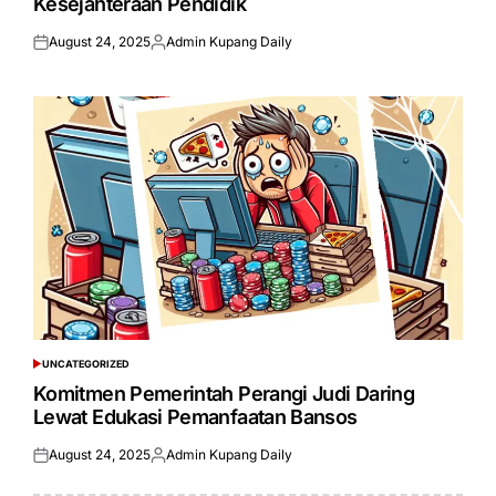
Kesejahteraan Pendidik
August 24, 2025
Admin Kupang Daily
Posted
Posted
on
by
UNCATEGORIZED
POSTED
IN
Komitmen Pemerintah Perangi Judi Daring
Lewat Edukasi Pemanfaatan Bansos
August 24, 2025
Admin Kupang Daily
Posted
Posted
on
by