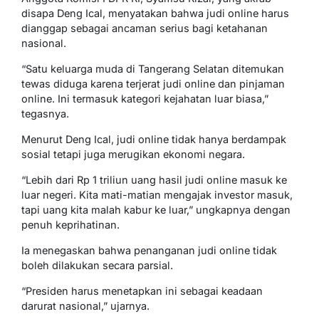
disapa Deng Ical, menyatakan bahwa judi online harus
dianggap sebagai ancaman serius bagi ketahanan
nasional.
“Satu keluarga muda di Tangerang Selatan ditemukan
tewas diduga karena terjerat judi online dan pinjaman
online. Ini termasuk kategori kejahatan luar biasa,”
tegasnya.
Menurut Deng Ical, judi online tidak hanya berdampak
sosial tetapi juga merugikan ekonomi negara.
“Lebih dari Rp 1 triliun uang hasil judi online masuk ke
luar negeri. Kita mati-matian mengajak investor masuk,
tapi uang kita malah kabur ke luar,” ungkapnya dengan
penuh keprihatinan.
Ia menegaskan bahwa penanganan judi online tidak
boleh dilakukan secara parsial.
“Presiden harus menetapkan ini sebagai keadaan
darurat nasional,” ujarnya.