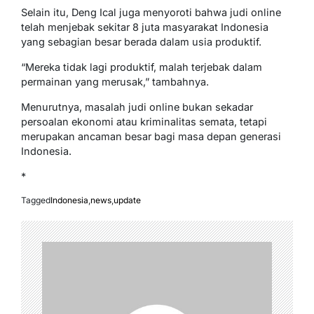
Selain itu, Deng Ical juga menyoroti bahwa judi online
telah menjebak sekitar 8 juta masyarakat Indonesia
yang sebagian besar berada dalam usia produktif.
“Mereka tidak lagi produktif, malah terjebak dalam
permainan yang merusak,” tambahnya.
Menurutnya, masalah judi online bukan sekadar
persoalan ekonomi atau kriminalitas semata, tetapi
merupakan ancaman besar bagi masa depan generasi
Indonesia.
*
Tagged
Indonesia
,
news
,
update