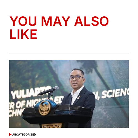
YOU MAY ALSO
LIKE
UNCATEGORIZED
POSTED