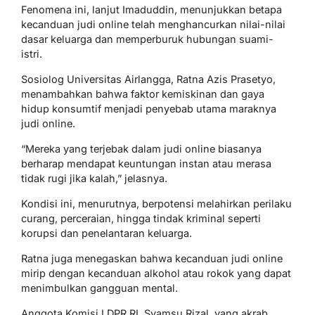
Fenomena ini, lanjut Imaduddin, menunjukkan betapa
kecanduan judi online telah menghancurkan nilai-nilai
dasar keluarga dan memperburuk hubungan suami-
istri.
Sosiolog Universitas Airlangga, Ratna Azis Prasetyo,
menambahkan bahwa faktor kemiskinan dan gaya
hidup konsumtif menjadi penyebab utama maraknya
judi online.
“Mereka yang terjebak dalam judi online biasanya
berharap mendapat keuntungan instan atau merasa
tidak rugi jika kalah,” jelasnya.
Kondisi ini, menurutnya, berpotensi melahirkan perilaku
curang, perceraian, hingga tindak kriminal seperti
korupsi dan penelantaran keluarga.
Ratna juga menegaskan bahwa kecanduan judi online
mirip dengan kecanduan alkohol atau rokok yang dapat
menimbulkan gangguan mental.
Anggota Komisi I DPR RI, Syamsu Rizal, yang akrab