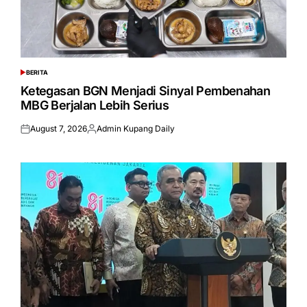
BERITA
POSTED
IN
Ketegasan BGN Menjadi Sinyal Pembenahan
MBG Berjalan Lebih Serius
August 7, 2026
Admin Kupang Daily
Posted
Posted
on
by