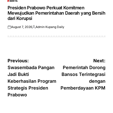
BERITA
POSTED
IN
Presiden Prabowo Perkuat Komitmen
Mewujudkan Pemerintahan Daerah yang Bersih
dari Korupsi
August 7, 2026
Admin Kupang Daily
Posted
Posted
on
by
Post
Previous:
Next:
navigation
Swasembada Pangan
Pemerintah Dorong
Jadi Bukti
Bansos Terintegrasi
Keberhasilan Program
dengan
Strategis Presiden
Pemberdayaan KPM
Prabowo