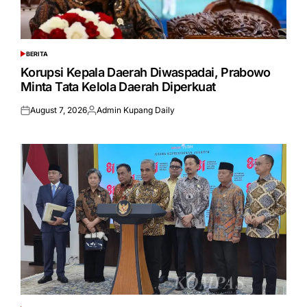
BERITA
POSTED
IN
Korupsi Kepala Daerah Diwaspadai, Prabowo
Minta Tata Kelola Daerah Diperkuat
August 7, 2026
Admin Kupang Daily
Posted
Posted
on
by