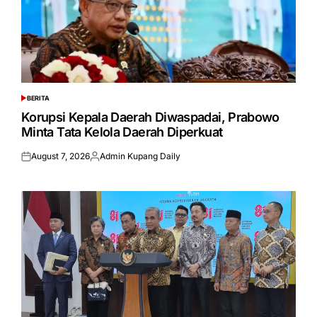
BERITA
POSTED
IN
Korupsi Kepala Daerah Diwaspadai, Prabowo
Minta Tata Kelola Daerah Diperkuat
August 7, 2026
Admin Kupang Daily
Posted
Posted
on
by