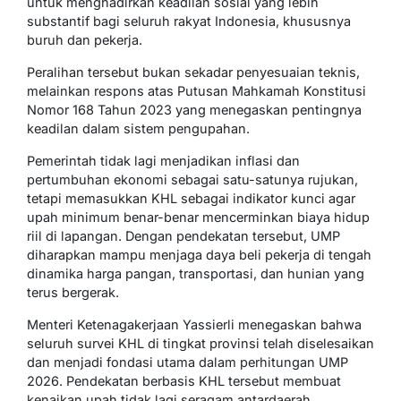
untuk menghadirkan keadilan sosial yang lebih
substantif bagi seluruh rakyat Indonesia, khususnya
buruh dan pekerja.
Peralihan tersebut bukan sekadar penyesuaian teknis,
melainkan respons atas Putusan Mahkamah Konstitusi
Nomor 168 Tahun 2023 yang menegaskan pentingnya
keadilan dalam sistem pengupahan.
Pemerintah tidak lagi menjadikan inflasi dan
pertumbuhan ekonomi sebagai satu-satunya rujukan,
tetapi memasukkan KHL sebagai indikator kunci agar
upah minimum benar-benar mencerminkan biaya hidup
riil di lapangan. Dengan pendekatan tersebut, UMP
diharapkan mampu menjaga daya beli pekerja di tengah
dinamika harga pangan, transportasi, dan hunian yang
terus bergerak.
Menteri Ketenagakerjaan Yassierli menegaskan bahwa
seluruh survei KHL di tingkat provinsi telah diselesaikan
dan menjadi fondasi utama dalam perhitungan UMP
2026. Pendekatan berbasis KHL tersebut membuat
kenaikan upah tidak lagi seragam antardaerah.