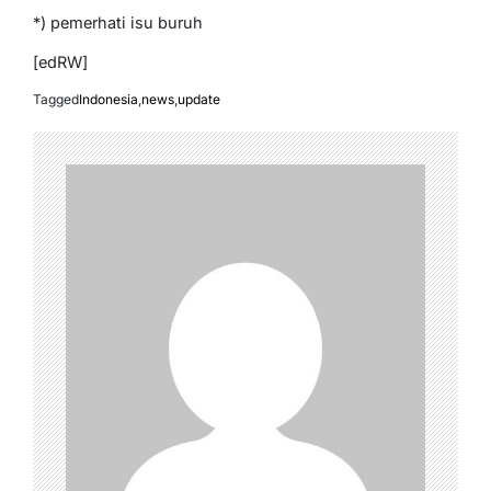
*) pemerhati isu buruh
[edRW]
Tagged
Indonesia
,
news
,
update