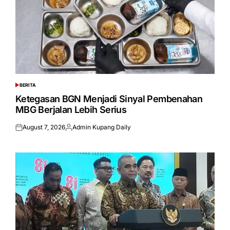
BERITA
POSTED
IN
Ketegasan BGN Menjadi Sinyal Pembenahan
MBG Berjalan Lebih Serius
August 7, 2026
Admin Kupang Daily
Posted
Posted
on
by