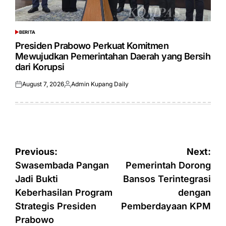
BERITA
POSTED
IN
Presiden Prabowo Perkuat Komitmen
Mewujudkan Pemerintahan Daerah yang Bersih
dari Korupsi
August 7, 2026
Admin Kupang Daily
Posted
Posted
on
by
Post
Previous:
Next:
navigation
Swasembada Pangan
Pemerintah Dorong
Jadi Bukti
Bansos Terintegrasi
Keberhasilan Program
dengan
Strategis Presiden
Pemberdayaan KPM
Prabowo