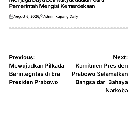
Pemerintah Mengisi Kemerdekaan
August 6, 2026
Admin Kupang Daily
Posted
Posted
on
by
Post
Previous:
Next:
navigation
Mewujudkan Pilkada
Komitmen Presiden
Berintegritas di Era
Prabowo Selamatkan
Presiden Prabowo
Bangsa dari Bahaya
Narkoba