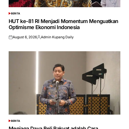
BERITA
POSTED
IN
HUT ke-81 RI Menjadi Momentum Menguatkan
Optimisme Ekonomi Indonesia
August 6, 2026
Admin Kupang Daily
Posted
Posted
on
by
BERITA
POSTED
IN
Menjaga Daya Beli Rakyat adalah Cara