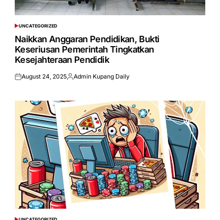
UNCATEGORIZED
POSTED
IN
Naikkan Anggaran Pendidikan, Bukti
Keseriusan Pemerintah Tingkatkan
Kesejahteraan Pendidik
August 24, 2025
Admin Kupang Daily
Posted
Posted
on
by
UNCATEGORIZED