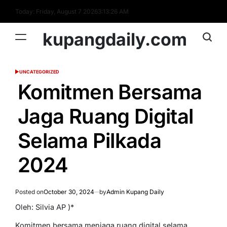
Skip
Today: Friday, August 7 2026
3
:
13
:
27
AM
to
content
kupangdaily.com
UNCATEGORIZED
POSTED
IN
Komitmen Bersama
Jaga Ruang Digital
Selama Pilkada
2024
Posted on
October 30, 2024
by
Admin Kupang Daily
Oleh: Silvia AP )*
Komitmen bersama menjaga ruang digital selama