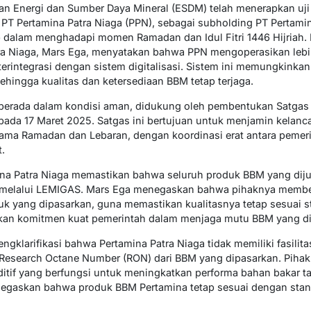
an Energi dan Sumber Daya Mineral (ESDM) telah menerapkan uji
 PT Pertamina Patra Niaga (PPN), sebagai subholding PT Pertami
dalam menghadapi momen Ramadan dan Idul Fitri 1446 Hijriah. P
ra Niaga, Mars Ega, menyatakan bahwa PPN mengoperasikan lebih
terintegrasi dengan sistem digitalisasi. Sistem ini memungkink
sehingga kualitas dan ketersediaan BBM tetap terjaga.
l berada dalam kondisi aman, didukung oleh pembentukan Satgas 
f pada 17 Maret 2025. Satgas ini bertujuan untuk menjamin kelan
ma Ramadan dan Lebaran, dengan koordinasi erat antara pemeri
.
ina Patra Niaga memastikan bahwa seluruh produk BBM yang dijual
M melalui LEMIGAS. Mars Ega menegaskan bahwa pihaknya membe
 yang dipasarkan, guna memastikan kualitasnya tetap sesuai s
kkan komitmen kuat pemerintah dalam menjaga mutu BBM yang d
engklarifikasi bahwa Pertamina Patra Niaga tidak memiliki fasili
esearch Octane Number (RON) dari BBM yang dipasarkan. Piha
tif yang berfungsi untuk meningkatkan performa bahan bakar t
negaskan bahwa produk BBM Pertamina tetap sesuai dengan stan