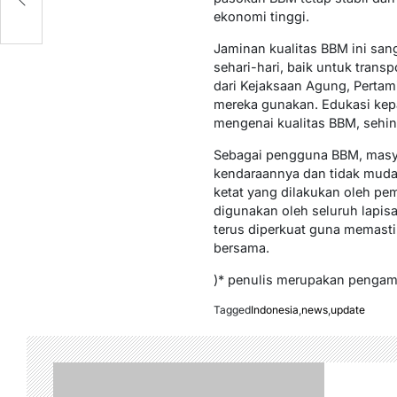
ekonomi tinggi.
Jaminan kualitas BBM ini san
sehari-hari, baik untuk trans
dari Kejaksaan Agung, Pertami
mereka gunakan. Edukasi kep
mengenai kualitas BBM, sehin
Sebagai pengguna BBM, masyar
kendaraannya dan tidak muda
ketat yang dilakukan oleh pem
digunakan oleh seluruh lapis
terus diperkuat guna memasti
bersama.
)* penulis merupakan pengama
Tagged
Indonesia
,
news
,
update