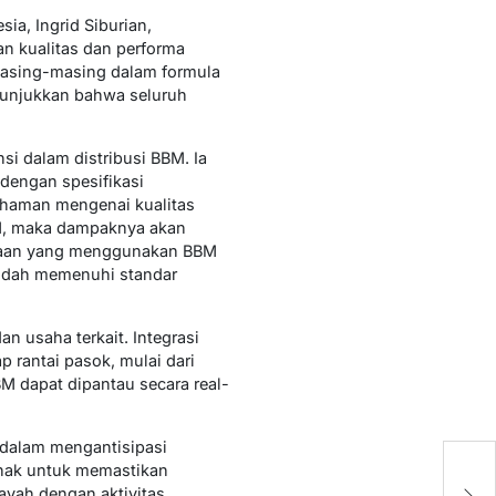
ia, Ingrid Siburian,
n kualitas dan performa
masing-masing dalam formula
menunjukkan bahwa seluruh
si dalam distribusi BBM. Ia
dengan spesifikasi
pahaman mengenai kualitas
BM, maka dampaknya akan
araan yang menggunakan BBM
sudah memenuhi standar
n usaha terkait. Integrasi
 rantai pasok, mulai dari
M dapat dipantau secara real-
 dalam mengantisipasi
M
ihak untuk memastikan
N
layah dengan aktivitas