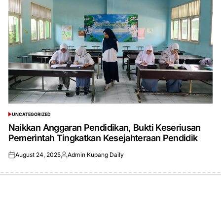
UNCATEGORIZED
POSTED
IN
Naikkan Anggaran Pendidikan, Bukti Keseriusan
Pemerintah Tingkatkan Kesejahteraan Pendidik
August 24, 2025
Admin Kupang Daily
Posted
Posted
on
by