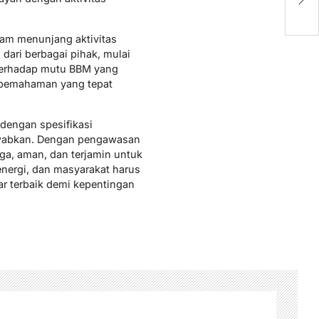
K
lam menunjang aktivitas
 dari berbagai pihak, mulai
u terhadap mutu BBM yang
 pemahaman yang tepat
dengan spesifikasi
jawabkan. Dengan pengawasan
aga, aman, dan terjamin untuk
energi, dan masyarakat harus
ar terbaik demi kepentingan