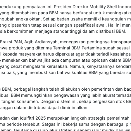
dukung pernyataan ini. Presiden Direktur Mobility Shell Indones
f yang ditambahkan pada BBM hanya berfungsi untuk meningkatka
ngubah angka oktan. Setiap badan usaha memiliki keunggulan 
M yang dipasarkan tetap sesuai dengan spesifikasi awal. Hal ini 
esia berkomitmen menjaga standar tinggi dalam distribusi BBM.
PR Fraksi PAN, Aqib Ardiansyah, menegaskan pentingnya transparan
wa produk yang diterima Terminal BBM Pertamina sudah sesuai 
si kepada masyarakat harus diperkuat agar tidak terjadi kesalah
ib menekankan bahwa jika ada campuran atau oplosan dalam B
n yang cepat mengalami kerusakan. Namun, kenyataannya kend
ndisi baik, yang membuktikan bahwa kualitas BBM yang beredar 
BBM, berbagai langkah telah dilakukan oleh pemerintah dan bada
stribusi BBM memungkinkan pengawasan yang lebih akurat terhadap
tangan konsumen. Dengan sistem ini, setiap pergerakan stok BB
pangan dalam distribusi dapat diminimalkan.
madan dan Idulfitri 2025 merupakan langkah strategis pemerintah
a periode tersebut. Satgas ini bekerja sama dengan berbagai p
man, terutama di jalur-jalur strategis seperti jalur mudik dan wi