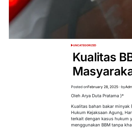
UNCATEGORIZED
POSTED
IN
Kualitas 
Masyaraka
Posted on
February 28, 2025
by
Adm
Oleh Arya Duta Pratama )*
Kualitas bahan bakar minyak 
Hukum Kejaksaan Agung, Harli
terkait dengan kasus hukum 
menggunakan BBM tanpa khaw