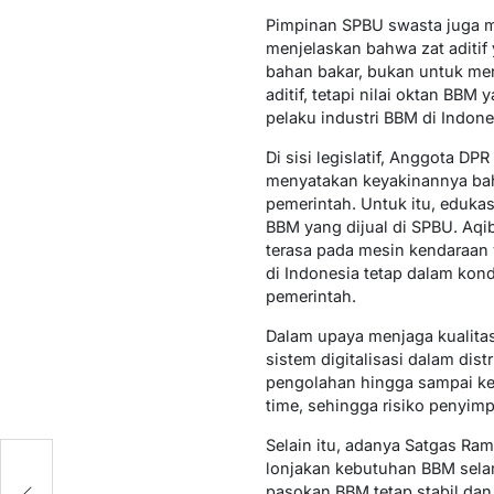
Pimpinan SPBU swasta juga men
menjelaskan bahwa zat aditi
bahan bakar, bukan untuk me
aditif, tetapi nilai oktan BB
pelaku industri BBM di Indon
Di sisi legislatif, Anggota D
menyatakan keyakinannya bah
pemerintah. Untuk itu, eduka
BBM yang dijual di SPBU. Aq
terasa pada mesin kendaraa
di Indonesia tetap dalam ko
pemerintah.
Dalam upaya menjaga kualitas 
sistem digitalisasi dalam di
pengolahan hingga sampai ke 
time, sehingga risiko penyim
Selain itu, adanya Satgas Ra
lonjakan kebutuhan BBM selam
pasokan BBM tetap stabil dan a