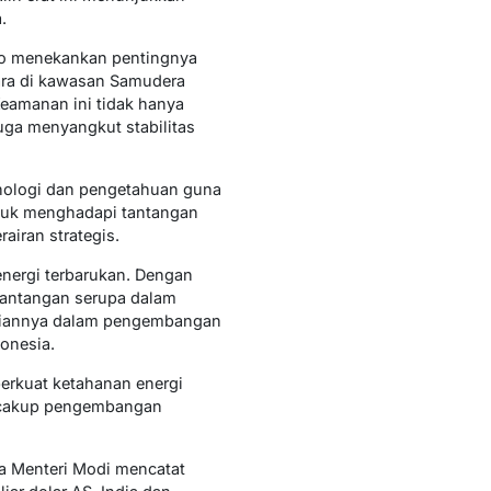
.
to menekankan pentingnya
gara di kawasan Samudera
Keamanan ini tidak hanya
uga menyangkut stabilitas
knologi dan pengetahuan guna
ntuk menghadapi tantangan
airan strategis.
energi terbarukan. Dengan
tantangan serupa dalam
hliannya dalam pengembangan
onesia.
erkuat ketahanan energi
encakup pengembangan
a Menteri Modi mencatat