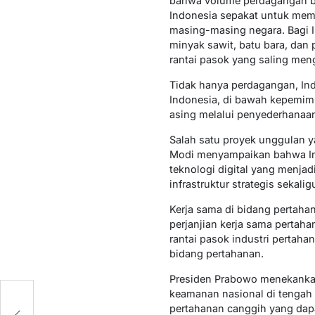
bahwa volume perdagangan bila
Indonesia sepakat untuk mem
masing-masing negara. Bagi I
minyak sawit, batu bara, dan
rantai pasok yang saling men
Tidak hanya perdagangan, Ind
Indonesia, di bawah kepemimp
asing melalui penyederhanaan
Salah satu proyek unggulan y
Modi menyampaikan bahwa Ind
teknologi digital yang menja
infrastruktur strategis seka
Kerja sama di bidang pertahan
perjanjian kerja sama pertah
rantai pasok industri pertaha
bidang pertahanan.
Presiden Prabowo menekankan 
keamanan nasional di tengah 
pertahanan canggih yang dapa
us