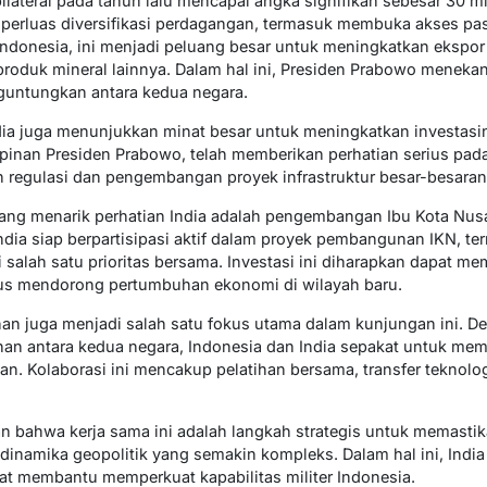
teral pada tahun lalu mencapai angka signifikan sebesar 30 mili
perluas diversifikasi perdagangan, termasuk membuka akses pa
ndonesia, ini menjadi peluang besar untuk meningkatkan ekspor 
 produk mineral lainnya. Dalam hal ini, Presiden Prabowo menek
guntungkan antara kedua negara.
ia juga menunjukkan minat besar untuk meningkatkan investasin
inan Presiden Prabowo, telah memberikan perhatian serius pada
 regulasi dan pengembangan proyek infrastruktur besar-besaran
ang menarik perhatian India adalah pengembangan Ibu Kota Nusa
ia siap berpartisipasi aktif dalam proyek pembangunan IKN, t
di salah satu prioritas bersama. Investasi ini diharapkan dapat
ligus mendorong pertumbuhan ekonomi di wilayah baru.
an juga menjadi salah satu fokus utama dalam kunjungan ini. Den
anan antara kedua negara, Indonesia dan India sepakat untuk me
nan. Kolaborasi ini mencakup pelatihan bersama, transfer teknol
bahwa kerja sama ini adalah langkah strategis untuk memastika
dinamika geopolitik yang semakin kompleks. Dalam hal ini, Indi
t membantu memperkuat kapabilitas militer Indonesia.