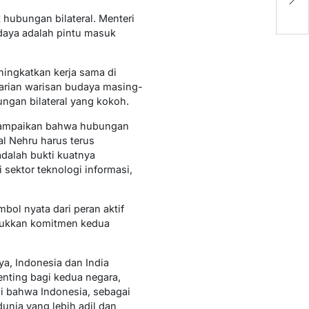
O
hubungan bilateral. Menteri
daya adalah pintu masuk
ingkatkan kerja sama di
tarian warisan budaya masing-
ngan bilateral yang kokoh.
enyampaikan bahwa hubungan
al Nehru harus terus
dalah bukti kuatnya
sektor teknologi informasi,
ol nyata dari peran aktif
njukkan komitmen kedua
, Indonesia dan India
enting bagi kedua negara,
hi bahwa Indonesia, sebagai
unia yang lebih adil dan