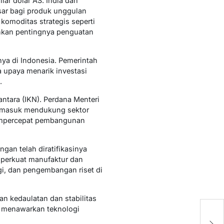
ar dolar AS. India dan
sar bagi produk unggulan
komoditas strategis seperti
ankan pentingnya penguatan
ya di Indonesia. Pemerintah
 upaya menarik investasi
.
ntara (IKN). Perdana Menteri
ermasuk mendukung sektor
 mempercepat pembangunan
gan telah diratifikasinya
mperkuat manufaktur dan
ogi, dan pengembangan riset di
n kedaulatan dan stabilitas
a menawarkan teknologi
T
P