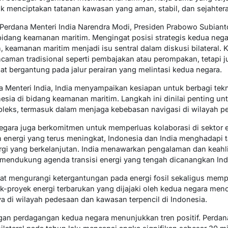
k menciptakan tatanan kawasan yang aman, stabil, dan sejahtera
erdana Menteri India Narendra Modi, Presiden Prabowo Subian
i bidang keamanan maritim. Mengingat posisi strategis kedua ne
, keamanan maritim menjadi isu sentral dalam diskusi bilateral. 
caman tradisional seperti pembajakan atau perompakan, tetapi j
at bergantung pada jalur perairan yang melintasi kedua negara.
 Menteri India, India menyampaikan kesiapan untuk berbagi te
esia di bidang keamanan maritim. Langkah ini dinilai penting u
leks, termasuk dalam menjaga kebebasan navigasi di wilayah per
egara juga berkomitmen untuk memperluas kolaborasi di sektor 
 energi yang terus meningkat, Indonesia dan India menghadapi 
rgi yang berkelanjutan. India menawarkan pengalaman dan kea
 mendukung agenda transisi energi yang tengah dicanangkan Ind
pat mengurangi ketergantungan pada energi fosil sekaligus memp
k-proyek energi terbarukan yang dijajaki oleh kedua negara m
ya di wilayah pedesaan dan kawasan terpencil di Indonesia.
an perdagangan kedua negara menunjukkan tren positif. Perdan