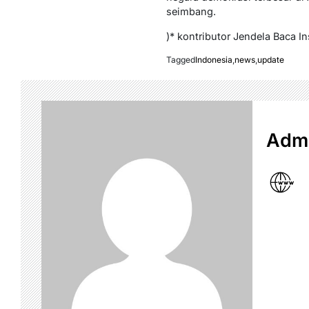
seimbang.
)* kontributor Jendela Baca In
Tagged
Indonesia
,
news
,
update
Admi