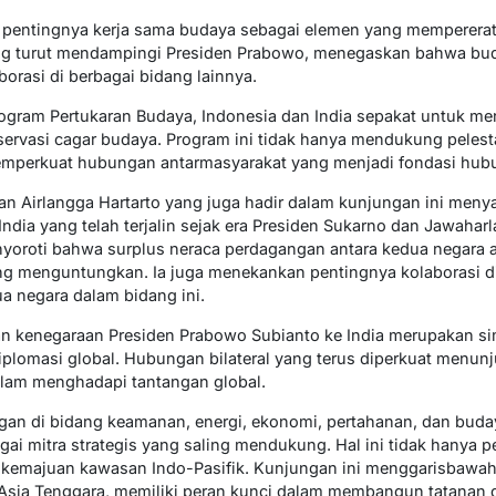
 pentingnya kerja sama budaya sebagai elemen yang mempererat 
ang turut mendampingi Presiden Prabowo, menegaskan bahwa bu
rasi di berbagai bidang lainnya.
gram Pertukaran Budaya, Indonesia dan India sepakat untuk men
nservasi cagar budaya. Program ini tidak hanya mendukung peles
emperkuat hubungan antarmasyarakat yang menjadi fondasi hubu
ian Airlangga Hartarto yang juga hadir dalam kunjungan ini m
India yang telah terjalin sejak era Presiden Sukarno dan Jawaharl
yoroti bahwa surplus neraca perdagangan antara kedua negara a
 menguntungkan. Ia juga menekankan pentingnya kolaborasi di 
a negara dalam bidang ini.
n kenegaraan Presiden Prabowo Subianto ke India merupakan simb
iplomasi global. Hubungan bilateral yang terus diperkuat menu
alam menghadapi tantangan global.
 di bidang keamanan, energi, ekonomi, pertahanan, dan budaya
i mitra strategis yang saling mendukung. Hal ini tidak hanya p
dan kemajuan kawasan Indo-Pasifik. Kunjungan ini menggarisbawa
 Asia Tenggara, memiliki peran kunci dalam membangun tatanan d