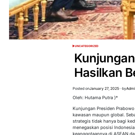
UNCATEGORIZED
POSTED
IN
Kunjungan 
Hasilkan B
Posted on
January 27, 2025
by
Admi
Oleh: Hutama Putra )*
Kunjungan Presiden Prabowo S
kawasan maupun global. Sebag
strategis tidak hanya bagi ke
menegaskan posisi Indonesia
keanggotaannya di ASEAN dan b