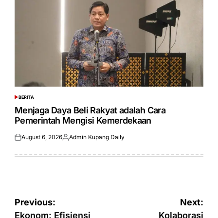
BERITA
POSTED
IN
Menjaga Daya Beli Rakyat adalah Cara
Pemerintah Mengisi Kemerdekaan
August 6, 2026
Admin Kupang Daily
Posted
Posted
on
by
Post
Previous:
Next:
Ekonom: Efisiensi
Kolaborasi