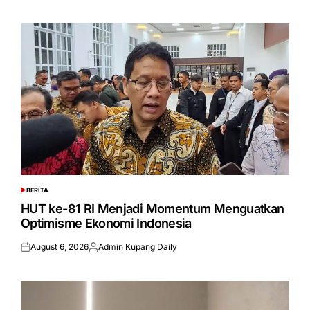
on
by
BERITA
POSTED
IN
HUT ke-81 RI Menjadi Momentum Menguatkan
Optimisme Ekonomi Indonesia
August 6, 2026
Admin Kupang Daily
Posted
Posted
on
by