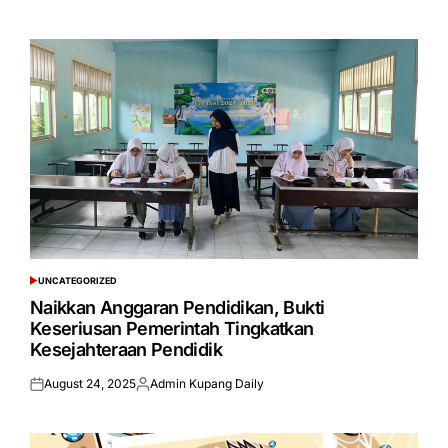
on
by
UNCATEGORIZED
POSTED
IN
Naikkan Anggaran Pendidikan, Bukti
Keseriusan Pemerintah Tingkatkan
Kesejahteraan Pendidik
August 24, 2025
Admin Kupang Daily
Posted
Posted
on
by