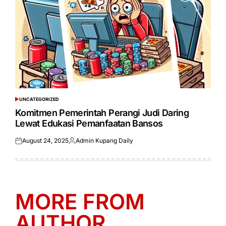
UNCATEGORIZED
POSTED
IN
Komitmen Pemerintah Perangi Judi Daring
Lewat Edukasi Pemanfaatan Bansos
August 24, 2025
Admin Kupang Daily
Posted
Posted
on
by
MORE FROM
AUTHOR