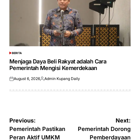
BERITA
POSTED
IN
Menjaga Daya Beli Rakyat adalah Cara
Pemerintah Mengisi Kemerdekaan
August 6, 2026
Admin Kupang Daily
Posted
Posted
on
by
Post
Previous:
Next:
navigation
Pemerintah Pastikan
Pemerintah Dorong
Peran Aktif UMKM
Pemberdayaan