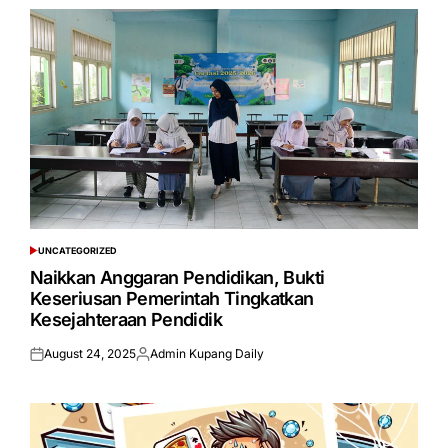
UNCATEGORIZED
POSTED
IN
Naikkan Anggaran Pendidikan, Bukti
Keseriusan Pemerintah Tingkatkan
Kesejahteraan Pendidik
August 24, 2025
Admin Kupang Daily
Posted
Posted
on
by