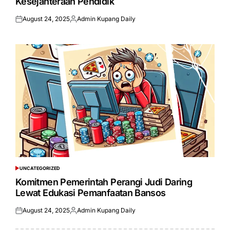
Kesejahteraan Pendidik
August 24, 2025
Admin Kupang Daily
Posted
Posted
on
by
UNCATEGORIZED
POSTED
IN
Komitmen Pemerintah Perangi Judi Daring
Lewat Edukasi Pemanfaatan Bansos
August 24, 2025
Admin Kupang Daily
Posted
Posted
on
by