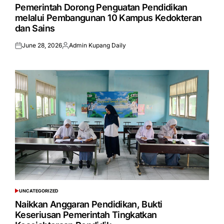
IN
Pemerintah Dorong Penguatan Pendidikan
melalui Pembangunan 10 Kampus Kedokteran
dan Sains
June 28, 2026
Admin Kupang Daily
Posted
Posted
on
by
UNCATEGORIZED
POSTED
IN
Naikkan Anggaran Pendidikan, Bukti
Keseriusan Pemerintah Tingkatkan