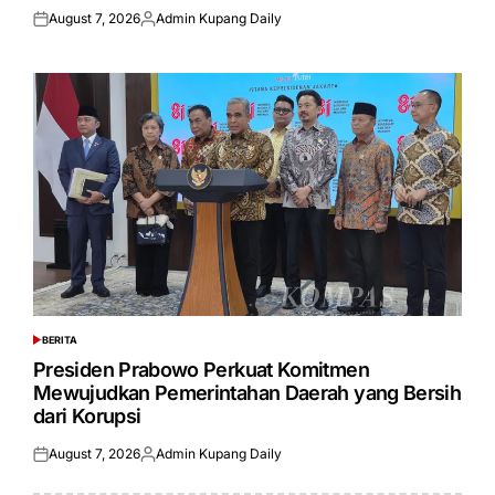
August 7, 2026
Admin Kupang Daily
Posted
Posted
on
by
BERITA
POSTED
IN
Presiden Prabowo Perkuat Komitmen
Mewujudkan Pemerintahan Daerah yang Bersih
dari Korupsi
August 7, 2026
Admin Kupang Daily
Posted
Posted
on
by