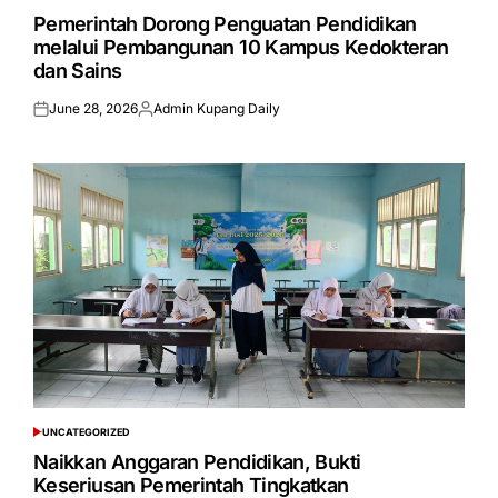
IN
Pemerintah Dorong Penguatan Pendidikan
melalui Pembangunan 10 Kampus Kedokteran
dan Sains
June 28, 2026
Admin Kupang Daily
Posted
Posted
on
by
UNCATEGORIZED
POSTED
IN
Naikkan Anggaran Pendidikan, Bukti
Keseriusan Pemerintah Tingkatkan