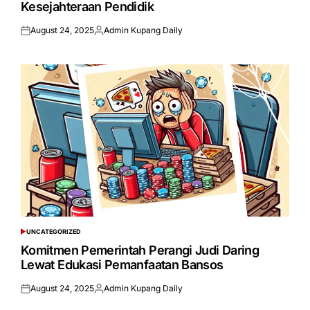
Kesejahteraan Pendidik
August 24, 2025
Admin Kupang Daily
Posted
Posted
on
by
UNCATEGORIZED
POSTED
IN
Komitmen Pemerintah Perangi Judi Daring
Lewat Edukasi Pemanfaatan Bansos
August 24, 2025
Admin Kupang Daily
Posted
Posted
on
by