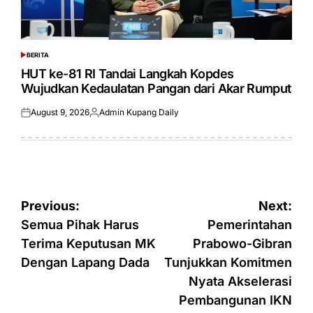
BERITA
POSTED
IN
HUT ke-81 RI Tandai Langkah Kopdes
Wujudkan Kedaulatan Pangan dari Akar Rumput
August 9, 2026
Admin Kupang Daily
Posted
Posted
on
by
Post
Previous:
Next:
navigation
Semua Pihak Harus
Pemerintahan
Terima Keputusan MK
Prabowo-Gibran
Dengan Lapang Dada
Tunjukkan Komitmen
Nyata Akselerasi
Pembangunan IKN