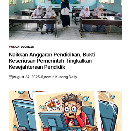
UNCATEGORIZED
POSTED
IN
Naikkan Anggaran Pendidikan, Bukti
Keseriusan Pemerintah Tingkatkan
Kesejahteraan Pendidik
August 24, 2025
Admin Kupang Daily
Posted
Posted
on
by