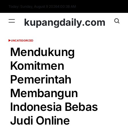
Skip
Today: Sunday, August 9 2026
4
:
00
:
39
AM
to
content
kupangdaily.com
UNCATEGORIZED
POSTED
IN
Mendukung
Komitmen
Pemerintah
Membangun
Indonesia Bebas
Judi Online