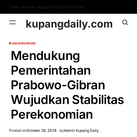
Skip
Today: Monday, August 10 2026
7
:
02
:
56
PM
to
content
kupangdaily.com
UNCATEGORIZED
POSTED
IN
Mendukung
Pemerintahan
Prabowo-Gibran
Wujudkan Stabilitas
Perekonomian
Posted on
October 28, 2024
by
Admin Kupang Daily