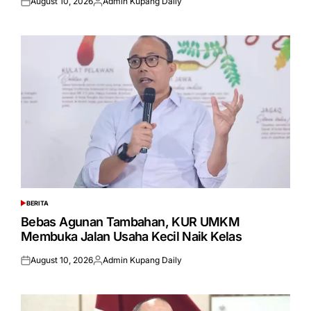
August 10, 2026
Admin Kupang Daily
Posted
Posted
on
by
BERITA
POSTED
IN
Bebas Agunan Tambahan, KUR UMKM
Membuka Jalan Usaha Kecil Naik Kelas
August 10, 2026
Admin Kupang Daily
Posted
Posted
on
by