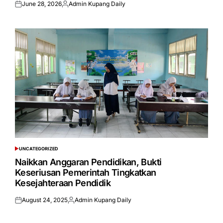
June 28, 2026
Admin Kupang Daily
Posted
Posted
on
by
UNCATEGORIZED
POSTED
IN
Naikkan Anggaran Pendidikan, Bukti
Keseriusan Pemerintah Tingkatkan
Kesejahteraan Pendidik
August 24, 2025
Admin Kupang Daily
Posted
Posted
on
by