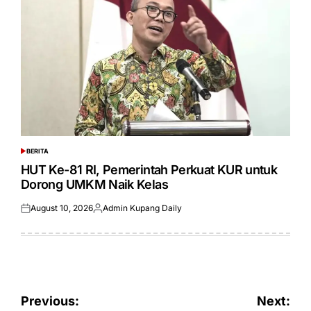
BERITA
POSTED
IN
HUT Ke-81 RI, Pemerintah Perkuat KUR untuk
Dorong UMKM Naik Kelas
August 10, 2026
Admin Kupang Daily
Posted
Posted
on
by
Post
Previous:
Next: